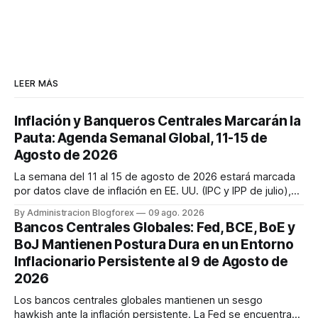
LEER MÁS
Inflación y Banqueros Centrales Marcarán la
Pauta: Agenda Semanal Global, 11-15 de
Agosto de 2026
La semana del 11 al 15 de agosto de 2026 estará marcada
por datos clave de inflación en EE. UU. (IPC y IPP de julio),
discursos de la Fed y ventas minoristas, así como la
By Administracion Blogforex
09 ago. 2026
decisión de tipos del RBA y la estimación del PIB del Reino
Bancos Centrales Globales: Fed, BCE, BoE y
Unido. Los mercados cierran la semana con un sentimiento
BoJ Mantienen Postura Dura en un Entorno
mixto, ...
Inflacionario Persistente al 9 de Agosto de
2026
Los bancos centrales globales mantienen un sesgo
hawkish ante la inflación persistente. La Fed se encuentra