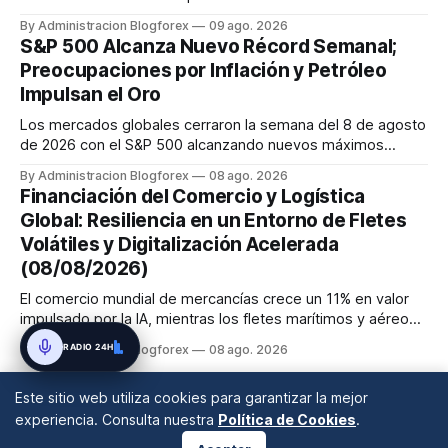
dividida, pero se espera una subida en septiembre. El BCE
By Administracion Blogforex
09 ago. 2026
también se inclina hacia una subida de tasas en septiembre.
S&P 500 Alcanza Nuevo Récord Semanal;
El Banco de Inglaterra mantiene su tasa, pero con un comité
Preocupaciones por Inflación y Petróleo
dividido ...
Impulsan el Oro
Los mercados globales cerraron la semana del 8 de agosto
de 2026 con el S&P 500 alcanzando nuevos máximos
históricos impulsado por el sector tecnológico y la IA. La
By Administracion Blogforex
08 ago. 2026
renta fija vio una caída en los rendimientos del Tesoro de
Financiación del Comercio y Logística
EE. UU. tras un informe de empleo más débil. El petróleo se
Global: Resiliencia en un Entorno de Fletes
mantuvo al ...
Volátiles y Digitalización Acelerada
(08/08/2026)
El comercio mundial de mercancías crece un 11% en valor
impulsado por la IA, mientras los fletes marítimos y aéreos
mantienen su volatilidad y precios elevados por
RADIO 24H
By Administracion Blogforex
08 ago. 2026
disrupciones geopolíticas y congestión. La financiación del
comercio, que depende en un 90% del crédito, se digitaliza
Este sitio web utiliza cookies para garantizar la mejor
y el mercado...
experiencia. Consulta nuestra
Política de Cookies
.