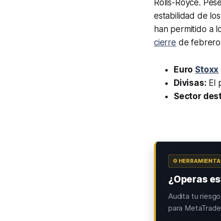
Rolls-Royce. Pese 
estabilidad de lo
han permitido a l
cierre
de febrero
Euro
Stoxx
Divisas:
El 
Sector des
⚙️ HERRAMIENT
¿Operas est
Audita tu riesg
para MetaTrader