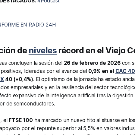
DESTACADOS:
#Podcast
NFORME EN RADIO 24H
ción de
niveles
récord en el Viejo 
eas concluyen la sesión del
26 de febrero de 2026
con s
positivos, lideradas por el avance del
0,9% en el
CAC 40
AX
40 (+0,4%)
. El optimismo de la jornada ha estado ancl
ados empresariales y en la resiliencia del sector tecnológi
fecto expansivo de la inteligencia artificial tras la digestión
tor de semiconductores.
, el
FTSE 100
ha marcado un nuevo hito al situarse en lo
 apoyado por el repunte superior al 5,5% en valores indus