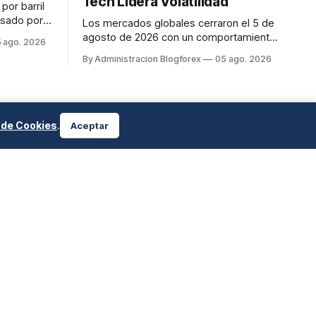
Tech Lidera Volatilidad
por barril
lsado por
Los mercados globales cerraron el 5 de
los
agosto de 2026 con un comportamiento
 ago. 2026
U. que
mixto. El Dow Jones Industrial Average
By Administracion Blogforex
05 ago. 2026
ado.
subió un 0.9% a nuevos máximos,
mientras que el Nasdaq Composite cayó
un 0.4%. El petróleo mostró volatilidad,
con el WTI en 75.64 USD y el Brent en
79.79 USD, influenciado por las...
a de Cookies
.
Aceptar
rar en mercados financieros conlleva un alto riesgo de pérdida de capital. BlogForex y sus propietarios no se
utor.