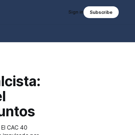
Sign in
Subscribe
lcista:
l
puntos
. El CAC 40