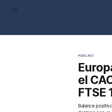
PODCAST
Europa
el CAC
FTSE 1
Balance positiv