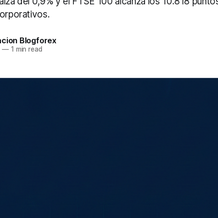
alza del 0,9% y el FTSE 100 alcanza los 10.818 punto
corporativos.
acion Blogforex
6
—
1 min read