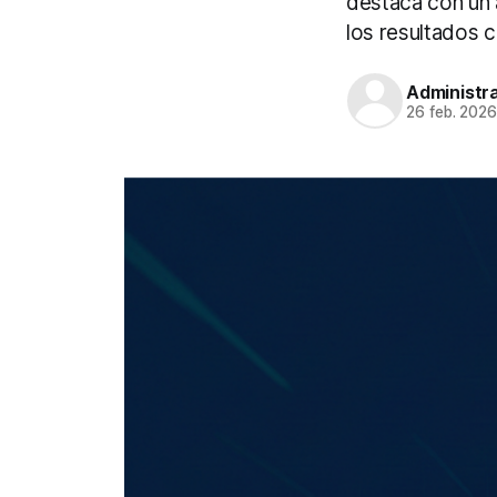
destaca con un 
los resultados 
Administr
26 feb. 202