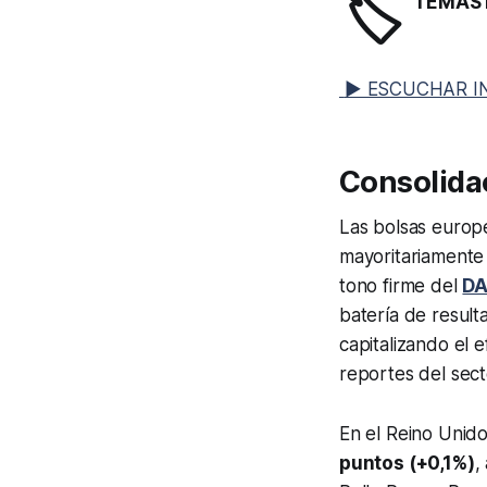
🏷️
TEMAS 
▶ ESCUCHAR I
Consolida
Las bolsas europ
mayoritariamente 
tono firme del
D
batería de result
capitalizando el e
reportes del sec
En el Reino Unido
puntos (+0,1%)
,