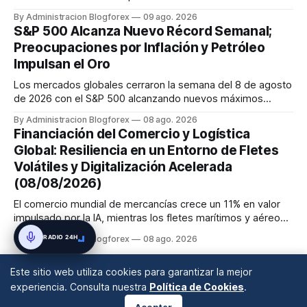
dividida, pero se espera una subida en septiembre. El BCE
By Administracion Blogforex
09 ago. 2026
también se inclina hacia una subida de tasas en septiembre.
S&P 500 Alcanza Nuevo Récord Semanal;
El Banco de Inglaterra mantiene su tasa, pero con un comité
Preocupaciones por Inflación y Petróleo
dividido ...
Impulsan el Oro
Los mercados globales cerraron la semana del 8 de agosto
de 2026 con el S&P 500 alcanzando nuevos máximos
históricos impulsado por el sector tecnológico y la IA. La
By Administracion Blogforex
08 ago. 2026
renta fija vio una caída en los rendimientos del Tesoro de
Financiación del Comercio y Logística
EE. UU. tras un informe de empleo más débil. El petróleo se
Global: Resiliencia en un Entorno de Fletes
mantuvo al ...
Volátiles y Digitalización Acelerada
(08/08/2026)
El comercio mundial de mercancías crece un 11% en valor
impulsado por la IA, mientras los fletes marítimos y aéreos
mantienen su volatilidad y precios elevados por
RADIO 24H
By Administracion Blogforex
08 ago. 2026
disrupciones geopolíticas y congestión. La financiación del
comercio, que depende en un 90% del crédito, se digitaliza
Este sitio web utiliza cookies para garantizar la mejor
y el mercado...
experiencia. Consulta nuestra
Política de Cookies
.