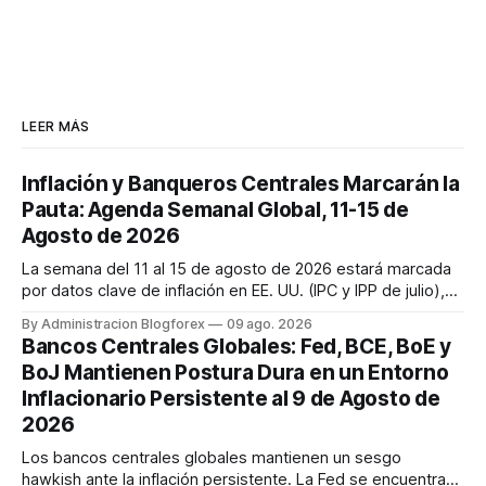
LEER MÁS
Inflación y Banqueros Centrales Marcarán la
Pauta: Agenda Semanal Global, 11-15 de
Agosto de 2026
La semana del 11 al 15 de agosto de 2026 estará marcada
por datos clave de inflación en EE. UU. (IPC y IPP de julio),
discursos de la Fed y ventas minoristas, así como la
By Administracion Blogforex
09 ago. 2026
decisión de tipos del RBA y la estimación del PIB del Reino
Bancos Centrales Globales: Fed, BCE, BoE y
Unido. Los mercados cierran la semana con un sentimiento
BoJ Mantienen Postura Dura en un Entorno
mixto, ...
Inflacionario Persistente al 9 de Agosto de
2026
Los bancos centrales globales mantienen un sesgo
hawkish ante la inflación persistente. La Fed se encuentra