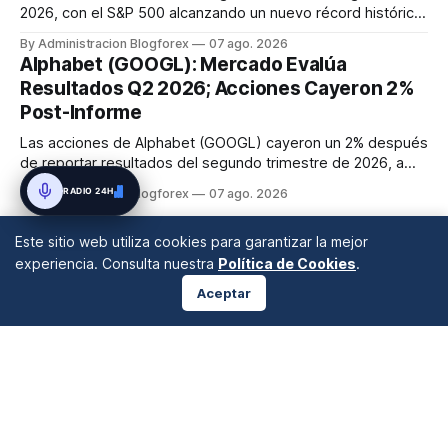
2026, con el S&P 500 alcanzando un nuevo récord histórico
de 7,757.64 puntos (+0.6%). El Dow Jones subió 0.3% a
By Administracion Blogforex
07 ago. 2026
54,036.93 y el Nasdaq Composite escaló 1.3% a 26,690.62.
Alphabet (GOOGL): Mercado Evalúa
El impulso provino de un informe de empleo de julio
Resultados Q2 2026; Acciones Cayeron 2%
inesperadamente ...
Post-Informe
Las acciones de Alphabet (GOOGL) cayeron un 2% después
de reportar resultados del segundo trimestre de 2026, a
pesar de superar las expectativas en ingresos de la nube y
RADIO 24H
By Administracion Blogforex
07 ago. 2026
usuarios de Gemini, en un mercado que evalúa el impacto
de las inversiones en IA.
Este sitio web utiliza cookies para garantizar la mejor
experiencia. Consulta nuestra
Política de Cookies
.
Aceptar
ANÁLISIS DE MERCADOS
Desde 2008 en A Coruña, Galicia, España |
info@blogforex.es
QUIÉNES SOMOS
AVISO LEGAL
PRIVACIDAD
COOKIES
© 2026 BlogForex.es.