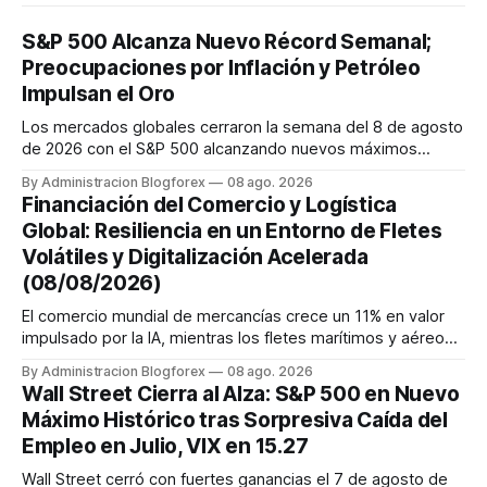
S&P 500 Alcanza Nuevo Récord Semanal;
Preocupaciones por Inflación y Petróleo
Impulsan el Oro
Los mercados globales cerraron la semana del 8 de agosto
de 2026 con el S&P 500 alcanzando nuevos máximos
históricos impulsado por el sector tecnológico y la IA. La
By Administracion Blogforex
08 ago. 2026
renta fija vio una caída en los rendimientos del Tesoro de
Financiación del Comercio y Logística
EE. UU. tras un informe de empleo más débil. El petróleo se
Global: Resiliencia en un Entorno de Fletes
mantuvo al ...
Volátiles y Digitalización Acelerada
(08/08/2026)
El comercio mundial de mercancías crece un 11% en valor
impulsado por la IA, mientras los fletes marítimos y aéreos
mantienen su volatilidad y precios elevados por
By Administracion Blogforex
08 ago. 2026
disrupciones geopolíticas y congestión. La financiación del
Wall Street Cierra al Alza: S&P 500 en Nuevo
comercio, que depende en un 90% del crédito, se digitaliza
Máximo Histórico tras Sorpresiva Caída del
y el mercado...
Empleo en Julio, VIX en 15.27
Wall Street cerró con fuertes ganancias el 7 de agosto de