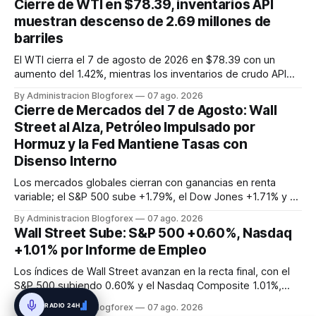
Cierre de WTI en $78.39, inventarios API
expectativas de que la Reserva Federal pueda flexibilizar su
muestran descenso de 2.69 millones de
política m...
barriles
El WTI cierra el 7 de agosto de 2026 en $78.39 con un
aumento del 1.42%, mientras los inventarios de crudo API
caen en 2.69 millones de barriles, sugiriendo una
By Administracion Blogforex
07 ago. 2026
contracción de la oferta.
Cierre de Mercados del 7 de Agosto: Wall
Street al Alza, Petróleo Impulsado por
Hormuz y la Fed Mantiene Tasas con
Disenso Interno
Los mercados globales cierran con ganancias en renta
variable; el S&P 500 sube +1.79%, el Dow Jones +1.71% y el
Nasdaq +2.59%. El petróleo Brent alcanza los 83.19
By Administracion Blogforex
07 ago. 2026
USD/barril impulsado por la incertidumbre en el Estrecho de
Wall Street Sube: S&P 500 +0.60%, Nasdaq
Hormuz. La Reserva Federal mantiene las tasas de interés
+1.01% por Informe de Empleo
en 3.50%-3.75% ...
Los índices de Wall Street avanzan en la recta final, con el
S&P 500 subiendo 0.60% y el Nasdaq Composite 1.01%,
tras un informe de empleo que sorprendió con una pérdida
RADIO 24H
By Administracion Blogforex
07 ago. 2026
de 23,000 puestos en julio, impulsando esperanzas de