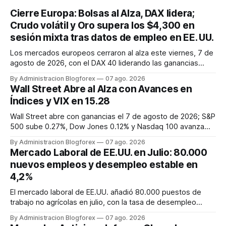
Cierre Europa: Bolsas al Alza, DAX lidera;
Crudo volátil y Oro supera los $4,300 en
sesión mixta tras datos de empleo en EE. UU.
Los mercados europeos cerraron al alza este viernes, 7 de
agosto de 2026, con el DAX 40 liderando las ganancias
(+0,89%) y el Euro Stoxx 50 subiendo un 0,53%. Esta
By Administracion Blogforex
07 ago. 2026
tendencia positiva fue impulsada por un inesperado informe
Wall Street Abre al Alza con Avances en
de empleo en EE. UU., que mostró un recorte de 23.000
Índices y VIX en 15.28
puestos de trabajo...
Wall Street abre con ganancias el 7 de agosto de 2026; S&P
500 sube 0.27%, Dow Jones 0.12% y Nasdaq 100 avanza
0.57%. El VIX se sitúa en 15.28, reflejando volatilidad inicial.
By Administracion Blogforex
07 ago. 2026
Mercado Laboral de EE.UU. en Julio: 80.000
nuevos empleos y desempleo estable en
4,2%
El mercado laboral de EE.UU. añadió 80.000 puestos de
trabajo no agrícolas en julio, con la tasa de desempleo
manteniéndose en el 4,2% y el crecimiento salarial en un
By Administracion Blogforex
07 ago. 2026
3,5%.