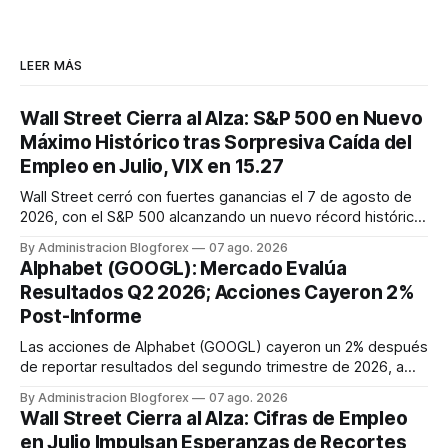
LEER MÁS
Wall Street Cierra al Alza: S&P 500 en Nuevo
Máximo Histórico tras Sorpresiva Caída del
Empleo en Julio, VIX en 15.27
Wall Street cerró con fuertes ganancias el 7 de agosto de
2026, con el S&P 500 alcanzando un nuevo récord histórico
de 7,757.64 puntos (+0.6%). El Dow Jones subió 0.3% a
By Administracion Blogforex
07 ago. 2026
54,036.93 y el Nasdaq Composite escaló 1.3% a 26,690.62.
Alphabet (GOOGL): Mercado Evalúa
El impulso provino de un informe de empleo de julio
Resultados Q2 2026; Acciones Cayeron 2%
inesperadamente ...
Post-Informe
Las acciones de Alphabet (GOOGL) cayeron un 2% después
de reportar resultados del segundo trimestre de 2026, a
pesar de superar las expectativas en ingresos de la nube y
By Administracion Blogforex
07 ago. 2026
usuarios de Gemini, en un mercado que evalúa el impacto
Wall Street Cierra al Alza: Cifras de Empleo
de las inversiones en IA.
en Julio Impulsan Esperanzas de Recortes