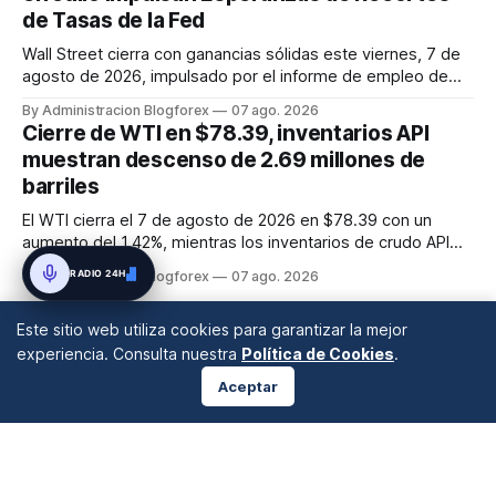
de Tasas de la Fed
Wall Street cierra con ganancias sólidas este viernes, 7 de
agosto de 2026, impulsado por el informe de empleo de
julio que mostró una pérdida inesperada de 23,000 puestos
By Administracion Blogforex
07 ago. 2026
de trabajo. Este dato macroeconómico incrementó las
Cierre de WTI en $78.39, inventarios API
expectativas de que la Reserva Federal pueda flexibilizar su
muestran descenso de 2.69 millones de
política m...
barriles
El WTI cierra el 7 de agosto de 2026 en $78.39 con un
aumento del 1.42%, mientras los inventarios de crudo API
caen en 2.69 millones de barriles, sugiriendo una
RADIO 24H
By Administracion Blogforex
07 ago. 2026
contracción de la oferta.
Este sitio web utiliza cookies para garantizar la mejor
experiencia. Consulta nuestra
Política de Cookies
.
Aceptar
ANÁLISIS DE MERCADOS