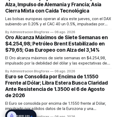
en 6,486.7.
Alza, Impulso de Alemania y Francia; Asia
Cierra Mixta con Caída Tecnológica
Las bolsas europeas operan al alza este jueves, con el DAX
subiendo un 0.20% y el CAC 40 un 0.5%, impulsadas por
datos manufactureros positivos en Alemania y la mejora de
By Administracion Blogforex
06 ago. 2026
la actividad en la Eurozona. Asia cierra mixta; el Nikkei 225 y
Oro Alcanza Máximos de Siete Semanas en
el Hang Seng caen por la debilidad tecnológica, mientras
$4.254,98; Petróleo Brent Estabilizado en
que...
$79,65; Gas Europeo con Alza del 3,14%
El Oro alcanza máximos de siete semanas en $4.254,98,
impulsado por la debilidad del dólar y las expectativas de
tipos. El Petróleo Brent se estabiliza cerca de $79,65, y el
By Administracion Blogforex
06 ago. 2026
WTI en $75,78, afectados por el acuerdo en Ormuz. El Gas
Euro se Consolida por Encima de 1.1550
Natural europeo (TTF) sube un 3,14% a 54,05 EUR/MWh.
Frente al Dólar; Libra Estera Busca Claridad
Ante Resistencia de 1.3500 el 6 de Agosto
de 2026
El Euro se consolida por encima de 1.1550 frente al Dólar,
impulsado por sólidos datos de la Eurozona y una
perspectiva alcista en los indicadores técnicos. El EUR/USD
RADIO 24H
By Administracion Blogforex
06 ago. 2026