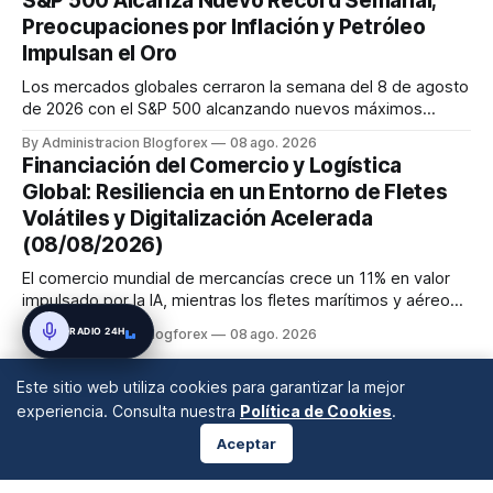
S&P 500 Alcanza Nuevo Récord Semanal;
El Banco de Inglaterra mantiene su tasa, pero con un comité
Preocupaciones por Inflación y Petróleo
dividido ...
Impulsan el Oro
Los mercados globales cerraron la semana del 8 de agosto
de 2026 con el S&P 500 alcanzando nuevos máximos
históricos impulsado por el sector tecnológico y la IA. La
By Administracion Blogforex
08 ago. 2026
renta fija vio una caída en los rendimientos del Tesoro de
Financiación del Comercio y Logística
EE. UU. tras un informe de empleo más débil. El petróleo se
Global: Resiliencia en un Entorno de Fletes
mantuvo al ...
Volátiles y Digitalización Acelerada
(08/08/2026)
El comercio mundial de mercancías crece un 11% en valor
impulsado por la IA, mientras los fletes marítimos y aéreos
mantienen su volatilidad y precios elevados por
RADIO 24H
By Administracion Blogforex
08 ago. 2026
disrupciones geopolíticas y congestión. La financiación del
comercio, que depende en un 90% del crédito, se digitaliza
Este sitio web utiliza cookies para garantizar la mejor
y el mercado...
experiencia. Consulta nuestra
Política de Cookies
.
Aceptar