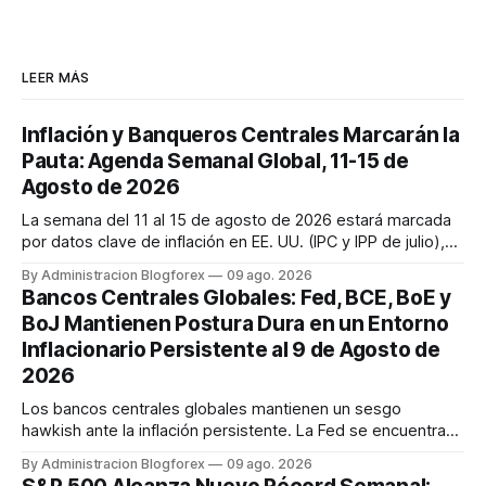
LEER MÁS
Inflación y Banqueros Centrales Marcarán la
Pauta: Agenda Semanal Global, 11-15 de
Agosto de 2026
La semana del 11 al 15 de agosto de 2026 estará marcada
por datos clave de inflación en EE. UU. (IPC y IPP de julio),
discursos de la Fed y ventas minoristas, así como la
By Administracion Blogforex
09 ago. 2026
decisión de tipos del RBA y la estimación del PIB del Reino
Bancos Centrales Globales: Fed, BCE, BoE y
Unido. Los mercados cierran la semana con un sentimiento
BoJ Mantienen Postura Dura en un Entorno
mixto, ...
Inflacionario Persistente al 9 de Agosto de
2026
Los bancos centrales globales mantienen un sesgo
hawkish ante la inflación persistente. La Fed se encuentra
dividida, pero se espera una subida en septiembre. El BCE
By Administracion Blogforex
09 ago. 2026
también se inclina hacia una subida de tasas en septiembre.