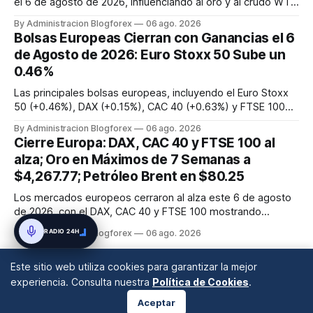
el 6 de agosto de 2026, influenciando al oro y al crudo WTI.
El oro cotiza en $4,265.22, mostrando resiliencia por
By Administracion Blogforex
06 ago. 2026
expectativas de política de la Fed, mientras que el crudo
Bolsas Europeas Cierran con Ganancias el 6
WTI se sitúa en $76.14, afectado por la geopolítica. La Fed
de Agosto de 2026: Euro Stoxx 50 Sube un
mant...
0.46%
Las principales bolsas europeas, incluyendo el Euro Stoxx
50 (+0.46%), DAX (+0.15%), CAC 40 (+0.63%) y FTSE 100
(+0.23%), cerraron la jornada del 6 de agosto de 2026 con
By Administracion Blogforex
06 ago. 2026
ganancias, impulsadas por los resultados corporativos y las
Cierre Europa: DAX, CAC 40 y FTSE 100 al
perspectivas económicas.
alza; Oro en Máximos de 7 Semanas a
$4,267.77; Petróleo Brent en $80.25
Los mercados europeos cerraron al alza este 6 de agosto
de 2026, con el DAX, CAC 40 y FTSE 100 mostrando
ganancias o aperturas firmes. El optimismo por un posible
RADIO 24H
By Administracion Blogforex
06 ago. 2026
acuerdo en el Estrecho de Ormuz y los buenos resultados
corporativos impulsaron la confianza. El oro alcanzó los
Este sitio web utiliza cookies para garantizar la mejor
$4,267.77 por onza,...
experiencia. Consulta nuestra
Política de Cookies
.
Aceptar