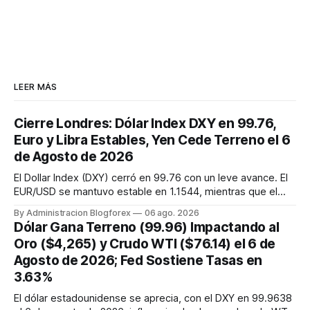
LEER MÁS
Cierre Londres: Dólar Index DXY en 99.76,
Euro y Libra Estables, Yen Cede Terreno el 6
de Agosto de 2026
El Dollar Index (DXY) cerró en 99.76 con un leve avance. El
EUR/USD se mantuvo estable en 1.1544, mientras que el
GBP/USD cayó ligeramente a 1.3454. El USD/JPY retrocedió
By Administracion Blogforex
06 ago. 2026
a 157.88, cediendo parte de sus ganancias tras las
Dólar Gana Terreno (99.96) Impactando al
intervenciones. Los mercados siguen atentos al acuerdo
Oro ($4,265) y Crudo WTI ($76.14) el 6 de
sobre Ormuz y dato...
Agosto de 2026; Fed Sostiene Tasas en
3.63%
El dólar estadounidense se aprecia, con el DXY en 99.9638