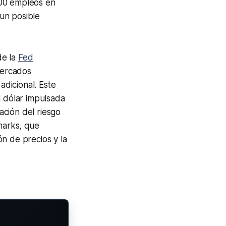
000 empleos en
un posible
de la
Fed
mercados
dicional. Este
l dólar impulsada
ación del riesgo
marks, que
ón de precios y la