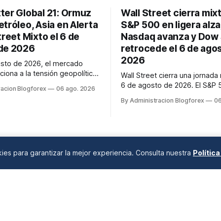
ter Global 21: Ormuz
Wall Street cierra mix
tróleo, Asia en Alerta
S&P 500 en ligera alza
treet Mixto el 6 de
Nasdaq avanza y Dow
de 2026
retrocede el 6 de ago
2026
osto de 2026, el mercado
ciona a la tensión geopolítica.
Wall Street cierra una jornada
o de Ormuz, con
6 de agosto de 2026. El S&P 
racion Blogforex
06 ago. 2026
nes Irán-Omán, influye en la
registra una leve alza del 0.04
By Administracion Blogforex
06
 del petróleo (WTI en $76.27,
Nasdaq avanza 0.23%, y el D
80.28). Asia-Pacífico se
retrocede 0.29%. Los inverso
n alerta tras lanzamientos de
posicionan a la espera del in
rcoreanos y demostraciones...
empleo, digiriendo resultados
corporativos y atentos a la si
okies para garantizar la mejor experiencia. Consulta nuestra
Polític
geopolí...
ANÁLISIS DE MERCADOS
Desde 2008 en A Coruña, Galicia, España |
info@blogforex.es