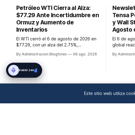
Petróleo WTI Cierra al Alza:
Newslet
$77.29 Ante Incertidumbre en
Tensa Pe
Ormuz y Aumento de
y Wall S
Inventarios
Agosto 
El WTI cerró el 6 de agosto de 2026 en
El 6 de ag
$77.29, con un alza del 2.75%,
global reac
impulsado por las tensiones en el
El Estrech
By Administracion Blogforex
06 ago. 2026
By Administ
estrecho de Ormuz, a pesar del
negociacio
aumento inesperado en los inventarios
volatilidad
de crudo de EE. UU.
Brent en $
RADIO 24H
mantiene e
misiles no
Este sitio web utiliza co