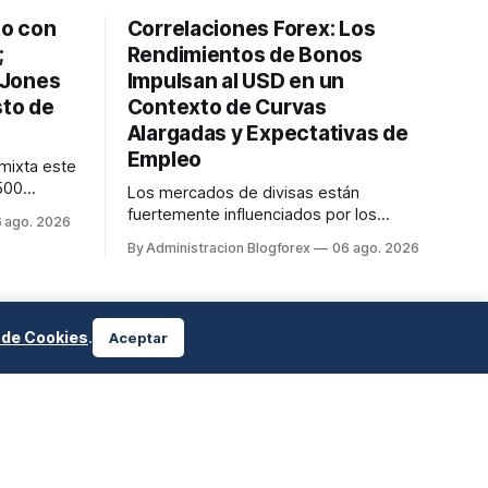
to con
Correlaciones Forex: Los
;
Rendimientos de Bonos
 Jones
Impulsan al USD en un
sto de
Contexto de Curvas
Alargadas y Expectativas de
Empleo
 mixta este
500
Los mercados de divisas están
%, el
fuertemente influenciados por los
 ago. 2026
ow Jones
rendimientos de bonos. El rendimiento
By Administracion Blogforex
06 ago. 2026
res se
del Tesoro de EE.UU. a 10 años se sitúa
forme de
en 4.66% y el de 2 años en 4.20% hoy, 6
de agosto de 2026, mostrando un 'bear
tuación
steepening' impulsado por la inflación.
a de Cookies
.
Aceptar
En la Eurozona, los rendimientos a ...