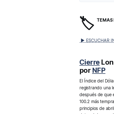
🏷️
TEMAS 
▶ ESCUCHAR I
Cierre
Lond
por
NFP
El Índice del Dóla
registrando una l
después de que e
100.2 más tempran
principios de abri