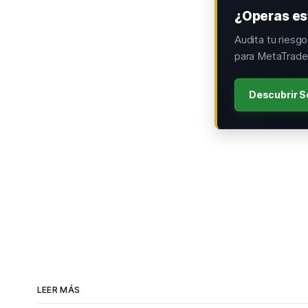
¿Operas est
Audita tu riesg
para MetaTrader
Descubrir S
LEER MÁS