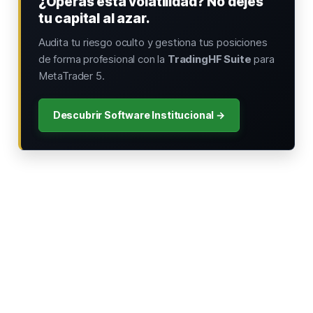
¿Operas esta volatilidad? No dejes
tu capital al azar.
Audita tu riesgo oculto y gestiona tus posiciones
de forma profesional con la
TradingHF Suite
para
MetaTrader 5.
Descubrir Software Institucional →