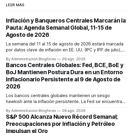
LEER MÁS
Inflación y Banqueros Centrales Marcarán la
Pauta: Agenda Semanal Global, 11-15 de
Agosto de 2026
La semana del 11 al 15 de agosto de 2026 estará marcada
por datos clave de inflación en EE. UU. (IPC y IPP de julio),
discursos de la Fed y ventas minoristas, así como la
By Administracion Blogforex
09 ago. 2026
decisión de tipos del RBA y la estimación del PIB del Reino
Bancos Centrales Globales: Fed, BCE, BoE y
Unido. Los mercados cierran la semana con un sentimiento
BoJ Mantienen Postura Dura en un Entorno
mixto, ...
Inflacionario Persistente al 9 de Agosto de
2026
Los bancos centrales globales mantienen un sesgo
hawkish ante la inflación persistente. La Fed se encuentra
dividida, pero se espera una subida en septiembre. El BCE
By Administracion Blogforex
09 ago. 2026
también se inclina hacia una subida de tasas en septiembre.
S&P 500 Alcanza Nuevo Récord Semanal;
El Banco de Inglaterra mantiene su tasa, pero con un comité
Preocupaciones por Inflación y Petróleo
dividido ...
Impulsan el Oro