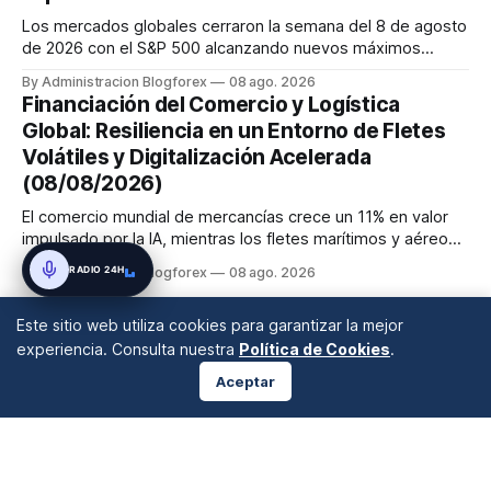
Los mercados globales cerraron la semana del 8 de agosto
de 2026 con el S&P 500 alcanzando nuevos máximos
históricos impulsado por el sector tecnológico y la IA. La
By Administracion Blogforex
08 ago. 2026
renta fija vio una caída en los rendimientos del Tesoro de
Financiación del Comercio y Logística
EE. UU. tras un informe de empleo más débil. El petróleo se
Global: Resiliencia en un Entorno de Fletes
mantuvo al ...
Volátiles y Digitalización Acelerada
(08/08/2026)
El comercio mundial de mercancías crece un 11% en valor
impulsado por la IA, mientras los fletes marítimos y aéreos
mantienen su volatilidad y precios elevados por
RADIO 24H
By Administracion Blogforex
08 ago. 2026
disrupciones geopolíticas y congestión. La financiación del
comercio, que depende en un 90% del crédito, se digitaliza
Este sitio web utiliza cookies para garantizar la mejor
y el mercado...
experiencia. Consulta nuestra
Política de Cookies
.
Aceptar
ANÁLISIS DE MERCADOS