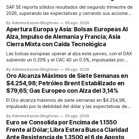
SAP SE reporta sólidos resultados del segundo trimestre de
2026, superando las expectativas y cerrando sus acciones
en €170.18 el 5 de agosto. Este desempeño impulsa el
By Administracion Blogforex
06 ago. 2026
optimismo en el mercado europeo, con el EURO STOXX 50
Apertura Europa y Asia: Bolsas Europeas Al
en 6,486.7.
Alza, Impulso de Alemania y Francia; Asia
Cierra Mixta con Caída Tecnológica
Las bolsas europeas operan al alza este jueves, con el DAX
subiendo un 0.20% y el CAC 40 un 0.5%, impulsadas por
datos manufactureros positivos en Alemania y la mejora de
By Administracion Blogforex
06 ago. 2026
la actividad en la Eurozona. Asia cierra mixta; el Nikkei 225 y
Oro Alcanza Máximos de Siete Semanas en
el Hang Seng caen por la debilidad tecnológica, mientras
$4.254,98; Petróleo Brent Estabilizado en
que...
$79,65; Gas Europeo con Alza del 3,14%
El Oro alcanza máximos de siete semanas en $4.254,98,
impulsado por la debilidad del dólar y las expectativas de
tipos. El Petróleo Brent se estabiliza cerca de $79,65, y el
By Administracion Blogforex
06 ago. 2026
WTI en $75,78, afectados por el acuerdo en Ormuz. El Gas
Euro se Consolida por Encima de 1.1550
Natural europeo (TTF) sube un 3,14% a 54,05 EUR/MWh.
Frente al Dólar; Libra Estera Busca Claridad
Ante Resistencia de 1.3500 el 6 de Agosto