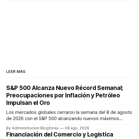
LEER MÁS
S&P 500 Alcanza Nuevo Récord Semanal;
Preocupaciones por Inflación y Petróleo
Impulsan el Oro
Los mercados globales cerraron la semana del 8 de agosto
de 2026 con el S&P 500 alcanzando nuevos máximos
históricos impulsado por el sector tecnológico y la IA. La
By Administracion Blogforex
08 ago. 2026
renta fija vio una caída en los rendimientos del Tesoro de
Financiación del Comercio y Logística
EE. UU. tras un informe de empleo más débil. El petróleo se