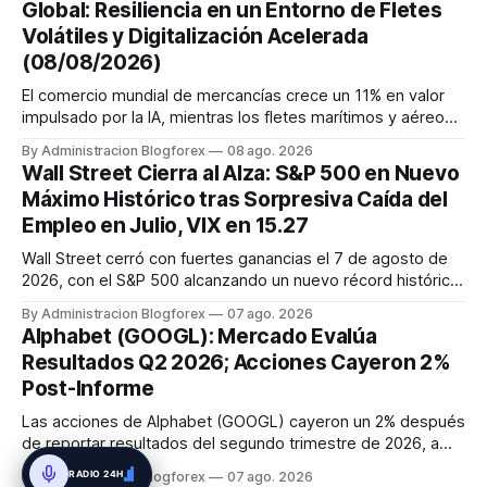
Global: Resiliencia en un Entorno de Fletes
mantuvo al ...
Volátiles y Digitalización Acelerada
(08/08/2026)
El comercio mundial de mercancías crece un 11% en valor
impulsado por la IA, mientras los fletes marítimos y aéreos
mantienen su volatilidad y precios elevados por
By Administracion Blogforex
08 ago. 2026
disrupciones geopolíticas y congestión. La financiación del
Wall Street Cierra al Alza: S&P 500 en Nuevo
comercio, que depende en un 90% del crédito, se digitaliza
Máximo Histórico tras Sorpresiva Caída del
y el mercado...
Empleo en Julio, VIX en 15.27
Wall Street cerró con fuertes ganancias el 7 de agosto de
2026, con el S&P 500 alcanzando un nuevo récord histórico
de 7,757.64 puntos (+0.6%). El Dow Jones subió 0.3% a
By Administracion Blogforex
07 ago. 2026
54,036.93 y el Nasdaq Composite escaló 1.3% a 26,690.62.
Alphabet (GOOGL): Mercado Evalúa
El impulso provino de un informe de empleo de julio
Resultados Q2 2026; Acciones Cayeron 2%
inesperadamente ...
Post-Informe
Las acciones de Alphabet (GOOGL) cayeron un 2% después
de reportar resultados del segundo trimestre de 2026, a
pesar de superar las expectativas en ingresos de la nube y
RADIO 24H
By Administracion Blogforex
07 ago. 2026