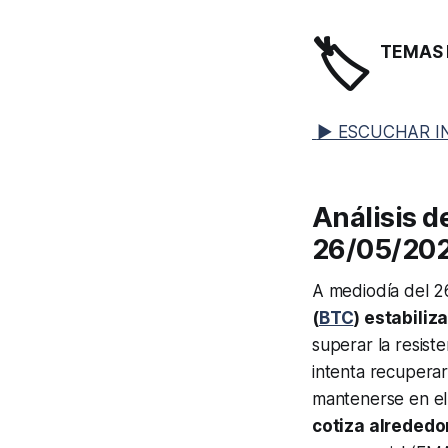
🏷️
TEMAS 
▶ ESCUCHAR I
Análisis d
26/05/20
A mediodía del 
(
BTC
) estabiliz
superar la resist
intenta recuperar
mantenerse en el
cotiza alrededo