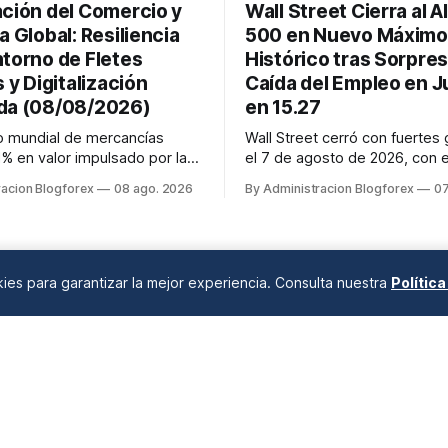
ación del Comercio y
Wall Street Cierra al A
a Global: Resiliencia
500 en Nuevo Máximo
ntorno de Fletes
Histórico tras Sorpres
s y Digitalización
Caída del Empleo en Ju
da (08/08/2026)
en 15.27
o mundial de mercancías
Wall Street cerró con fuertes
1% en valor impulsado por la
el 7 de agosto de 2026, con 
s los fletes marítimos y
alcanzando un nuevo récord h
racion Blogforex
08 ago. 2026
By Administracion Blogforex
07
tienen su volatilidad y
7,757.64 puntos (+0.6%). El 
evados por disrupciones
subió 0.3% a 54,036.93 y el 
as y congestión. La
Composite escaló 1.3% a 26,6
ón del comercio, que depende
impulso provino de un inform
el crédito, se digitaliza y el
empleo de julio inesperadamen
okies para garantizar la mejor experiencia. Consulta nuestra
Polític
ANÁLISIS DE MERCADOS
Desde 2008 en A Coruña, Galicia, España |
info@blogforex.es
QUIÉNES SOMOS
AVISO LEGAL
PRIVACIDAD
COOKIES