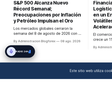
S&P 500 Alcanza Nuevo
Financi
Récord Semanal;
Logístic
Preocupaciones por Inflación
en un E
y Petróleo Impulsan el Oro
Volátile
Acelera
Los mercados globales cerraron la
semana del 8 de agosto de 2026 con el
El comerci
S&P 500 alcanzando nuevos máximos
crece un 1
By Administracion Blogforex
08 ago. 2026
históricos impulsado por el sector
IA, mientra
By Administ
tecnológico y la IA. La renta fija vio una
aéreos man
RADIO 24H
caída en los rendimientos del Tesoro de
precios el
EE. UU. tras un informe de empleo más
geopolític
débil. El petróleo se mantuvo al ...
financiaci
en un 90% d
Este sitio web utiliza co
mercado...