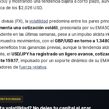
50) y mostrando una tendencia bajista a corto plazo, au
rca de los $2,026 USD.
divisas (FX), la
volatilidad
predomina entre los pares princi
enta una cotización volátil
, presionada por su EMA50
ente en las últimas semanas, pese a un impulso alcista inici
n muestra movimientos, con el
GBP/USD en torno a 1.348
eneficios tras ganancias previas, aunque la tendencia alci
nte, el
USD/JPY ha registrado un ligero avance, cotiz
e 159.17
, impulsado por un soporte dinámico de su EMA
cadores de
fuerza relativa
.
A PATROCINADA
a volatilidad? No dejes tu capital al azar.