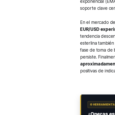
exponencial (EMA
soporte clave ce
En el mercado de 
EUR/USD experim
tendencia descend
esterlina tambié
fase de toma de b
persiste. Finalme
aproximadament
positivas de indi
⚙️ HERRAMIENT
¿Operas est