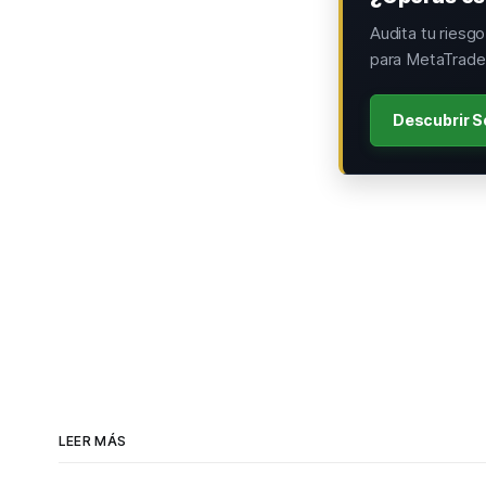
Audita tu riesg
para MetaTrader
Descubrir S
LEER MÁS