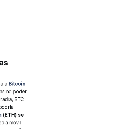
sas
va a
Bitcoin
ras no poder
tradía, BTC
podría
m
(ETH) se
edia móvil