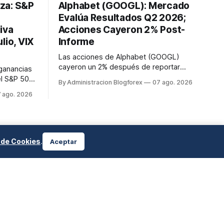
lza: S&P
Alphabet (GOOGL): Mercado
Evalúa Resultados Q2 2026;
iva
Acciones Cayeron 2% Post-
lio, VIX
Informe
Las acciones de Alphabet (GOOGL)
cayeron un 2% después de reportar
 ganancias
resultados del segundo trimestre de
el S&P 500
By Administracion Blogforex
07 ago. 2026
2026, a pesar de superar las
istórico de
 ago. 2026
expectativas en ingresos de la nube y
Dow Jones
usuarios de Gemini, en un mercado que
Nasdaq
evalúa el impacto de las inversiones en
90.62. El
IA.
e de
te ...
a de Cookies
.
Aceptar