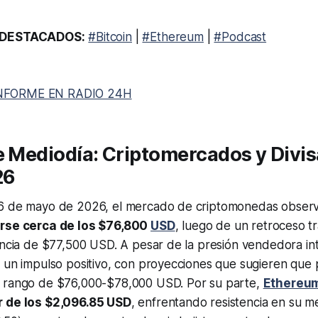
DESTACADOS:
#Bitcoin
|
#Ethereum
|
#Podcast
NFORME EN RADIO 24H
e Mediodía: Criptomercados y Divi
26
26 de mayo de 2026, el mercado de criptomonedas obser
arse cerca de los $76,800
USD
, luego de un retroceso t
encia de $77,500 USD. A pesar de la presión vendedora in
 un impulso positivo, con proyecciones que sugieren que 
 rango de $76,000-$78,000 USD. Por su parte,
Ethereu
r de los $2,096.85 USD
, enfrentando resistencia en su m