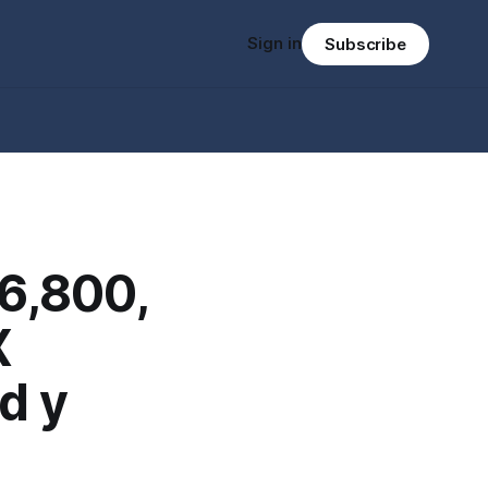
Sign in
Subscribe
76,800,
X
d y