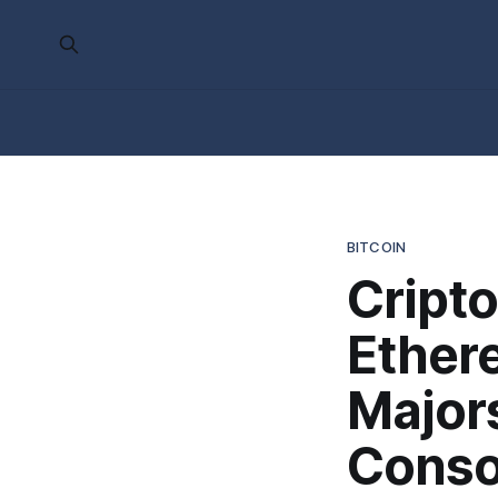
BITCOIN
Cripto
Ether
Majors
Conso