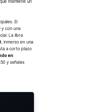
nque mantiene un
pales. El
 y con una
al. La libra
0
, inmerso en una
sta a corto plazo
ando en
50 y señales