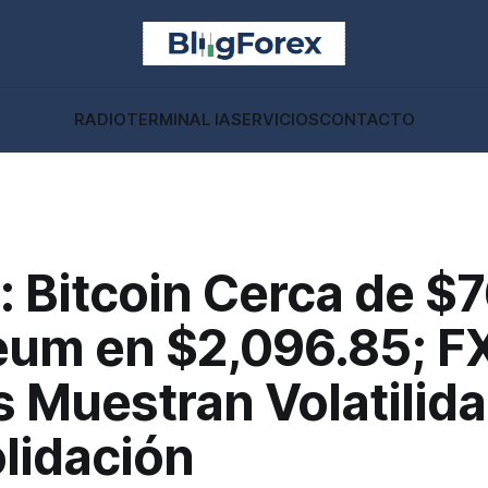
RADIO
TERMINAL IA
SERVICIOS
CONTACTO
: Bitcoin Cerca de $
eum en $2,096.85; F
 Muestran Volatilida
lidación