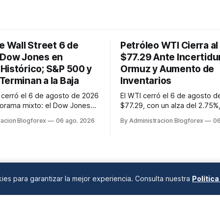
e Wall Street 6 de
Petróleo WTI Cierra al 
 Dow Jones en
$77.29 Ante Incertid
Histórico; S&P 500 y
Ormuz y Aumento de
Terminan a la Baja
Inventarios
t cerró el 6 de agosto de 2026
El WTI cerró el 6 de agosto d
orama mixto: el Dow Jones
$77.29, con un alza del 2.75%
 Average alcanzó un nuevo
impulsado por las tensiones e
racion Blogforex
06 ago. 2026
By Administracion Blogforex
06
tórico de 54,349.12 puntos
estrecho de Ormuz, a pesar d
ientras que el S&P 500
aumento inesperado en los in
un 0.2% a 7,723.55 y el
de crudo de EE. UU.
mposite cayó un 0.8% a
 afectado por la debilidad de
okies para garantizar la mejor experiencia. Consulta nuestra
Polític