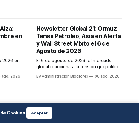
Alza:
Newsletter Global 21: Ormuz
umbre en
Tensa Petróleo, Asia en Alerta
y Wall Street Mixto el 6 de
Agosto de 2026
e 2026 en
El 6 de agosto de 2026, el mercado
,
global reacciona a la tensión geopolítica.
n el
El Estrecho de Ormuz, con
 ago. 2026
By Administracion Blogforex
06 ago. 2026
el
negociaciones Irán-Omán, influye en la
ventarios
volatilidad del petróleo (WTI en $76.27,
Brent en $80.28). Asia-Pacífico se
mantiene en alerta tras lanzamientos de
misiles norcoreanos y demostraciones...
a de Cookies
.
Aceptar