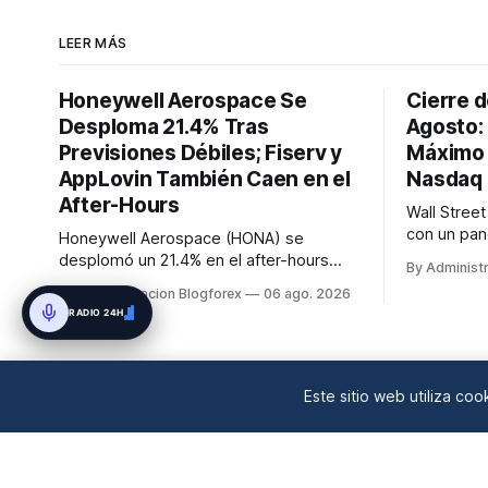
LEER MÁS
Honeywell Aerospace Se
Cierre d
Desploma 21.4% Tras
Agosto:
Previsiones Débiles; Fiserv y
Máximo 
AppLovin También Caen en el
Nasdaq 
After-Hours
Wall Stree
con un pan
Honeywell Aerospace (HONA) se
Industrial
desplomó un 21.4% en el after-hours
By Administ
máximo his
tras reducir sus previsiones de ventas y
By Administracion Blogforex
06 ago. 2026
(+0.5%), m
beneficios para 2026. Fiserv (FI) cayó un
RADIO 24H
retrocedió 
12% por un recorte en sus pronósticos
Nasdaq Co
anuales, y AppLovin (APP) bajó un 19.3%
26,363.44,
tras no alcanzar las estimaciones de
las a...
ingresos. SanDisk (SNDK) tambié...
Este sitio web utiliza co