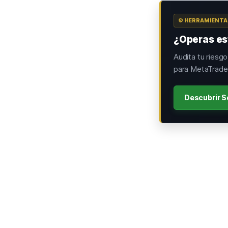
⚙️ HERRAMIENT
¿Operas est
Audita tu riesg
para MetaTrader
Descubrir S