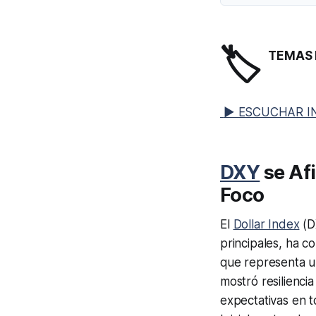
🏷️
TEMAS 
▶ ESCUCHAR I
DXY
se Afi
Foco
El
Dollar Index
(DX
principales, ha c
que representa un
mostró resilienci
expectativas en 