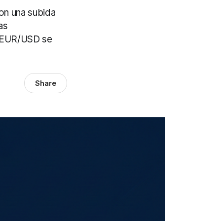
con una subida
as
el EUR/USD se
Share