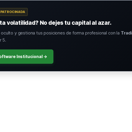
A PATROCINADA
a volatilidad? No dejes tu capital al azar.
o oculto y gestiona tus posiciones de forma profesional con la
Trad
 5.
oftware Institucional →