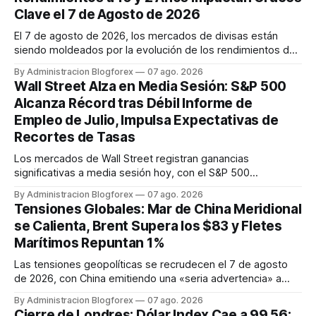
Clave el 7 de Agosto de 2026
El 7 de agosto de 2026, los mercados de divisas están
siendo moldeados por la evolución de los rendimientos de
bonos a 10 y 2 años. Los rendimientos de los Tesoros de
By Administracion Blogforex
07 ago. 2026
EE. UU. a 10 años bajan a 4,65% por datos laborales,
Wall Street Alza en Media Sesión: S&P 500
mientras que los Bunds alemanes a 10 años suben a 3,14%
Alcanza Récord tras Débil Informe de
por inflación. Los ...
Empleo de Julio, Impulsa Expectativas de
Recortes de Tasas
Los mercados de Wall Street registran ganancias
significativas a media sesión hoy, con el S&P 500
alcanzando un nuevo récord histórico. La reacción se
By Administracion Blogforex
07 ago. 2026
produce tras un informe de empleo de julio más débil de lo
Tensiones Globales: Mar de China Meridional
esperado, que refuerza las expectativas de que la Reserva
se Calienta, Brent Supera los $83 y Fletes
Federal podría adoptar una ...
Marítimos Repuntan 1%
Las tensiones geopolíticas se recrudecen el 7 de agosto
de 2026, con China emitiendo una «seria advertencia» a
Filipinas por sus acciones en el Mar de China Meridional, lo
By Administracion Blogforex
07 ago. 2026
que eleva la inestabilidad regional. Paralelamente, los
Cierre de Londres: Dólar Index Cae a 99.56;