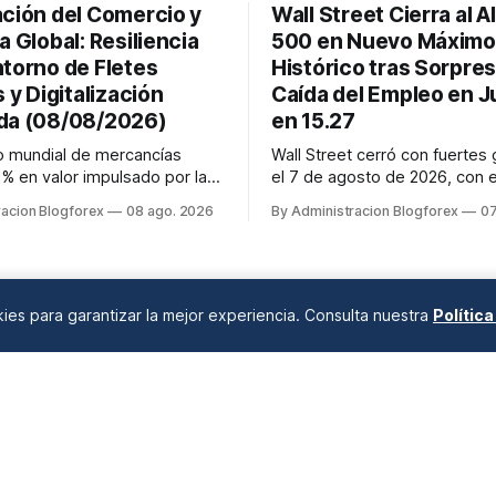
ación del Comercio y
Wall Street Cierra al A
a Global: Resiliencia
500 en Nuevo Máximo
ntorno de Fletes
Histórico tras Sorpres
s y Digitalización
Caída del Empleo en Ju
da (08/08/2026)
en 15.27
o mundial de mercancías
Wall Street cerró con fuertes
1% en valor impulsado por la
el 7 de agosto de 2026, con 
s los fletes marítimos y
alcanzando un nuevo récord h
racion Blogforex
08 ago. 2026
By Administracion Blogforex
07
tienen su volatilidad y
7,757.64 puntos (+0.6%). El 
evados por disrupciones
subió 0.3% a 54,036.93 y el 
as y congestión. La
Composite escaló 1.3% a 26,6
ón del comercio, que depende
impulso provino de un inform
el crédito, se digitaliza y el
empleo de julio inesperadamen
okies para garantizar la mejor experiencia. Consulta nuestra
Polític
ANÁLISIS DE MERCADOS
Desde 2008 en A Coruña, Galicia, España |
info@blogforex.es
QUIÉNES SOMOS
AVISO LEGAL
PRIVACIDAD
COOKIES