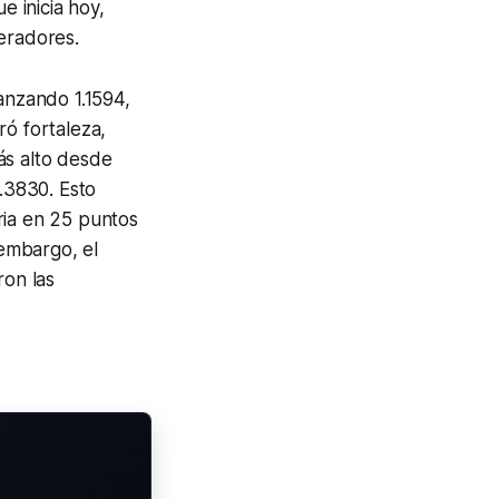
e inicia hoy,
eradores.
anzando 1.1594,
ró fortaleza,
ás alto desde
.3830. Esto
ria en 25 puntos
 embargo, el
ron las