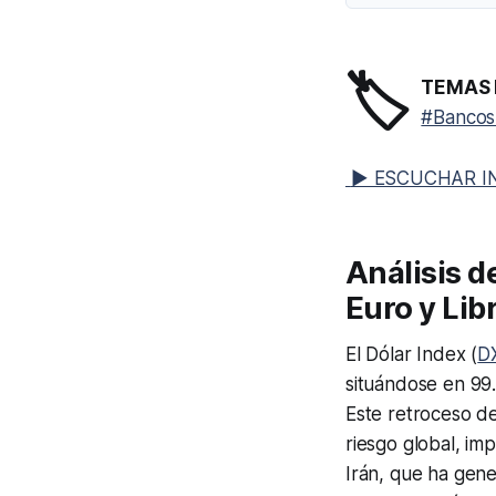
🏷️
TEMAS 
#Bancos
▶ ESCUCHAR I
Análisis d
Euro y Lib
El Dólar Index (
D
situándose en 99.
Este retroceso de
riesgo global, im
Irán, que ha gene