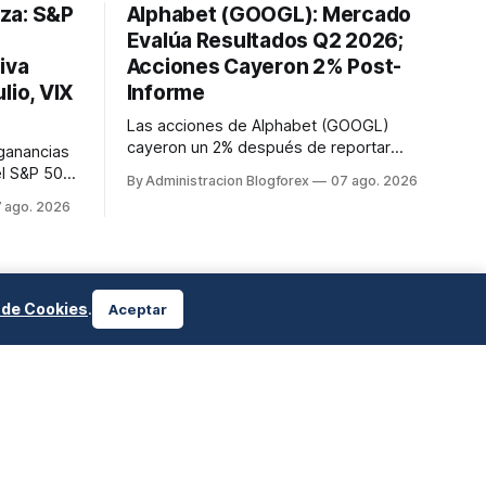
lza: S&P
Alphabet (GOOGL): Mercado
Evalúa Resultados Q2 2026;
iva
Acciones Cayeron 2% Post-
lio, VIX
Informe
Las acciones de Alphabet (GOOGL)
cayeron un 2% después de reportar
 ganancias
resultados del segundo trimestre de
el S&P 500
By Administracion Blogforex
07 ago. 2026
2026, a pesar de superar las
istórico de
 ago. 2026
expectativas en ingresos de la nube y
Dow Jones
usuarios de Gemini, en un mercado que
Nasdaq
evalúa el impacto de las inversiones en
90.62. El
IA.
e de
te ...
a de Cookies
.
Aceptar