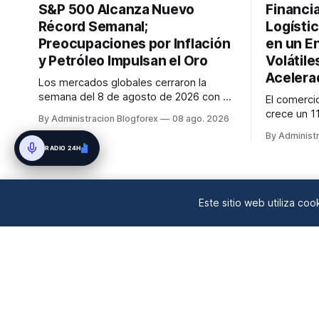
S&P 500 Alcanza Nuevo
Financi
Récord Semanal;
Logístic
Preocupaciones por Inflación
en un E
y Petróleo Impulsan el Oro
Volátile
Acelera
Los mercados globales cerraron la
semana del 8 de agosto de 2026 con el
El comerci
S&P 500 alcanzando nuevos máximos
crece un 1
By Administracion Blogforex
08 ago. 2026
históricos impulsado por el sector
IA, mientra
By Administ
tecnológico y la IA. La renta fija vio una
aéreos man
RADIO 24H
caída en los rendimientos del Tesoro de
precios el
EE. UU. tras un informe de empleo más
geopolític
débil. El petróleo se mantuvo al ...
financiaci
en un 90% d
Este sitio web utiliza co
mercado...