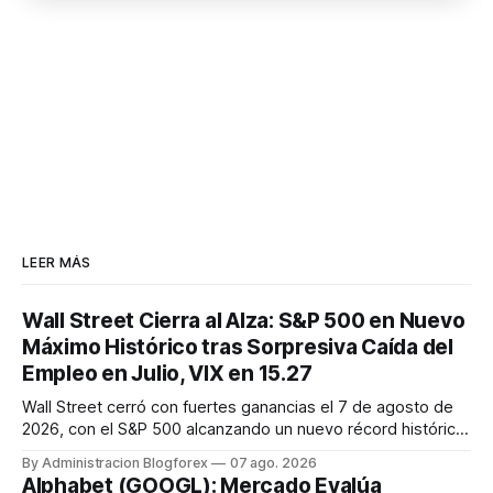
LEER MÁS
Wall Street Cierra al Alza: S&P 500 en Nuevo
Máximo Histórico tras Sorpresiva Caída del
Empleo en Julio, VIX en 15.27
Wall Street cerró con fuertes ganancias el 7 de agosto de
2026, con el S&P 500 alcanzando un nuevo récord histórico
de 7,757.64 puntos (+0.6%). El Dow Jones subió 0.3% a
By Administracion Blogforex
07 ago. 2026
54,036.93 y el Nasdaq Composite escaló 1.3% a 26,690.62.
Alphabet (GOOGL): Mercado Evalúa