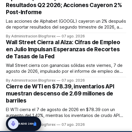
El impulso provino de un informe de empleo de julio
Resultados Q2 2026; Acciones Cayeron 2%
inesperadamente ...
Post-Informe
Las acciones de Alphabet (GOOGL) cayeron un 2% después
de reportar resultados del segundo trimestre de 2026, a
pesar de superar las expectativas en ingresos de la nube y
By Administracion Blogforex
07 ago. 2026
usuarios de Gemini, en un mercado que evalúa el impacto
Wall Street Cierra al Alza: Cifras de Empleo
de las inversiones en IA.
en Julio Impulsan Esperanzas de Recortes
de Tasas de la Fed
Wall Street cierra con ganancias sólidas este viernes, 7 de
agosto de 2026, impulsado por el informe de empleo de
julio que mostró una pérdida inesperada de 23,000 puestos
By Administracion Blogforex
07 ago. 2026
de trabajo. Este dato macroeconómico incrementó las
Cierre de WTI en $78.39, inventarios API
expectativas de que la Reserva Federal pueda flexibilizar su
muestran descenso de 2.69 millones de
política m...
barriles
El WTI cierra el 7 de agosto de 2026 en $78.39 con un
aumento del 1.42%, mientras los inventarios de crudo API
caen en 2.69 millones de barriles, sugiriendo una
RADIO 24H
By Administracion Blogforex
07 ago. 2026
contracción de la oferta.