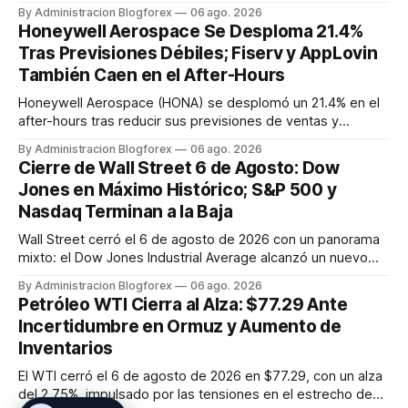
sólidas ganancias, mientras que el S&P 500 y el Nasdaq
By Administracion Blogforex
06 ago. 2026
Composite retroceden un 0.2% y 0.8% respectivamente,
Honeywell Aerospace Se Desploma 21.4%
lastrados por el sector tecnológico. El VIX cayó a 15.43, y el
Tras Previsiones Débiles; Fiserv y AppLovin
progreso en...
También Caen en el After-Hours
Honeywell Aerospace (HONA) se desplomó un 21.4% en el
after-hours tras reducir sus previsiones de ventas y
beneficios para 2026. Fiserv (FI) cayó un 12% por un recorte
By Administracion Blogforex
06 ago. 2026
en sus pronósticos anuales, y AppLovin (APP) bajó un 19.3%
Cierre de Wall Street 6 de Agosto: Dow
tras no alcanzar las estimaciones de ingresos. SanDisk
Jones en Máximo Histórico; S&P 500 y
(SNDK) tambié...
Nasdaq Terminan a la Baja
Wall Street cerró el 6 de agosto de 2026 con un panorama
mixto: el Dow Jones Industrial Average alcanzó un nuevo
máximo histórico de 54,349.12 puntos (+0.5%), mientras
By Administracion Blogforex
06 ago. 2026
que el S&P 500 retrocedió un 0.2% a 7,723.55 y el Nasdaq
Petróleo WTI Cierra al Alza: $77.29 Ante
Composite cayó un 0.8% a 26,363.44, afectado por la
Incertidumbre en Ormuz y Aumento de
debilidad de las a...
Inventarios
El WTI cerró el 6 de agosto de 2026 en $77.29, con un alza
del 2.75%, impulsado por las tensiones en el estrecho de