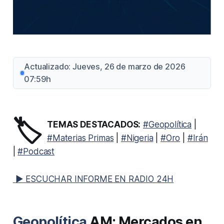
Actualizado: Jueves, 26 de marzo de 2026
07:59h
🏷️
TEMAS DESTACADOS:
#Geopolítica
|
#Materias Primas
|
#Nigeria
|
#Oro
|
#Irán
|
#Podcast
▶ ESCUCHAR INFORME EN RADIO 24H
Geopolítica
AM: Mercados en