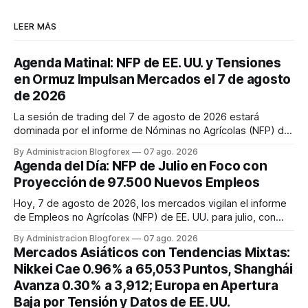
LEER MÁS
Agenda Matinal: NFP de EE. UU. y Tensiones
en Ormuz Impulsan Mercados el 7 de agosto
de 2026
La sesión de trading del 7 de agosto de 2026 estará
dominada por el informe de Nóminas no Agrícolas (NFP) de
EE. UU. a las 08:30 AM ET, con el dólar, el oro y los futuros
By Administracion Blogforex
07 ago. 2026
bursátiles bajo escrutinio. Paralelamente, las tensiones
Agenda del Día: NFP de Julio en Foco con
crecientes en el Estrecho de Ormuz impulsan al alza los
Proyección de 97.500 Nuevos Empleos
precios del...
Hoy, 7 de agosto de 2026, los mercados vigilan el informe
de Empleos no Agrícolas (NFP) de EE. UU. para julio, con
una proyección de 97.500 nuevos empleos y una tasa de
By Administracion Blogforex
07 ago. 2026
desempleo del 4,2%.
Mercados Asiáticos con Tendencias Mixtas:
Nikkei Cae 0.96% a 65,053 Puntos, Shanghái
Avanza 0.30% a 3,912; Europa en Apertura
Baja por Tensión y Datos de EE. UU.