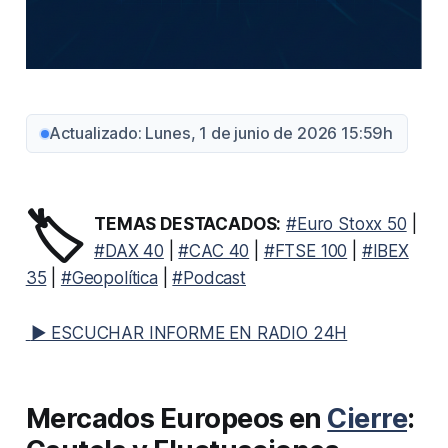
Actualizado: Lunes, 1 de junio de 2026 15:59h
🏷️
TEMAS DESTACADOS:
#Euro Stoxx 50
|
#DAX 40
|
#CAC 40
|
#FTSE 100
|
#IBEX
35
|
#Geopolítica
|
#Podcast
▶ ESCUCHAR INFORME EN RADIO 24H
Mercados Europeos en
Cierre
: