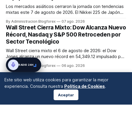
Los mercados asiáticos cerraron la jornada con tendencias
mixtas este 7 de agosto de 2026. El Nikkei 225 de Japón
cayó un 0.96% a 65,053 puntos en un contexto de débil
By Administracion Blogforex
07 ago. 2026
gasto doméstico y recientes intervenciones cambiarias del
Wall Street Cierra Mixto: Dow Alcanza Nuevo
yen. En China, el Shanghai Composite avanzó un 0.30% a
Récord, Nasdaq y S&P 500 Retroceden por
3,912 puntos, ...
Sector Tecnológico
Wall Street cierra mixto el 6 de agosto de 2026: el Dow
Jones alcanza un nuevo récord en 54,349.12 impulsado por
sólidas ganancias, mientras que el S&P 500 y el Nasdaq
RADIO 24H
By Administracion Blogforex
06 ago. 2026
Composite retroceden un 0.2% y 0.8% respectivamente,
lastrados por el sector tecnológico. El VIX cayó a 15.43, y el
Este sitio web utiliza cookies para garantizar la mejor
progreso en...
experiencia. Consulta nuestra
Política de Cookies
.
Aceptar
ANÁLISIS DE MERCADOS
Desde 2008 en A Coruña, Galicia, España |
info@blogforex.es