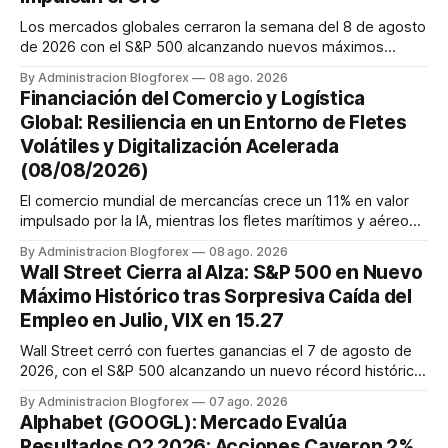
Los mercados globales cerraron la semana del 8 de agosto
de 2026 con el S&P 500 alcanzando nuevos máximos
históricos impulsado por el sector tecnológico y la IA. La
By Administracion Blogforex
08 ago. 2026
renta fija vio una caída en los rendimientos del Tesoro de
Financiación del Comercio y Logística
EE. UU. tras un informe de empleo más débil. El petróleo se
Global: Resiliencia en un Entorno de Fletes
mantuvo al ...
Volátiles y Digitalización Acelerada
(08/08/2026)
El comercio mundial de mercancías crece un 11% en valor
impulsado por la IA, mientras los fletes marítimos y aéreos
mantienen su volatilidad y precios elevados por
By Administracion Blogforex
08 ago. 2026
disrupciones geopolíticas y congestión. La financiación del
Wall Street Cierra al Alza: S&P 500 en Nuevo
comercio, que depende en un 90% del crédito, se digitaliza
Máximo Histórico tras Sorpresiva Caída del
y el mercado...
Empleo en Julio, VIX en 15.27
Wall Street cerró con fuertes ganancias el 7 de agosto de
2026, con el S&P 500 alcanzando un nuevo récord histórico
de 7,757.64 puntos (+0.6%). El Dow Jones subió 0.3% a
By Administracion Blogforex
07 ago. 2026
54,036.93 y el Nasdaq Composite escaló 1.3% a 26,690.62.
Alphabet (GOOGL): Mercado Evalúa
El impulso provino de un informe de empleo de julio
Resultados Q2 2026; Acciones Cayeron 2%