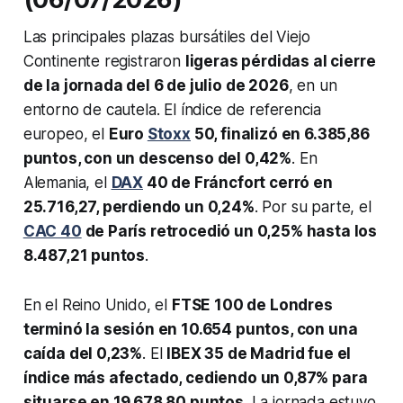
Las principales plazas bursátiles del Viejo
Continente registraron
ligeras pérdidas al cierre
de la jornada del 6 de julio de 2026
, en un
entorno de cautela. El índice de referencia
europeo, el
Euro
Stoxx
50, finalizó en 6.385,86
puntos, con un descenso del 0,42%
. En
Alemania, el
DAX
40 de Fráncfort cerró en
25.716,27, perdiendo un 0,24%
. Por su parte, el
CAC 40
de París retrocedió un 0,25% hasta los
8.487,21 puntos
.
En el Reino Unido, el
FTSE 100 de Londres
terminó la sesión en 10.654 puntos, con una
caída del 0,23%
. El
IBEX 35 de Madrid fue el
índice más afectado, cediendo un 0,87% para
situarse en 19.678,80 puntos
. La jornada estuvo