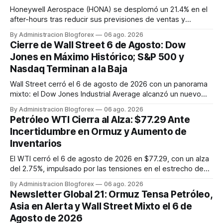
Honeywell Aerospace (HONA) se desplomó un 21.4% en el
after-hours tras reducir sus previsiones de ventas y
beneficios para 2026. Fiserv (FI) cayó un 12% por un recorte
By Administracion Blogforex
06 ago. 2026
en sus pronósticos anuales, y AppLovin (APP) bajó un 19.3%
Cierre de Wall Street 6 de Agosto: Dow
tras no alcanzar las estimaciones de ingresos. SanDisk
Jones en Máximo Histórico; S&P 500 y
(SNDK) tambié...
Nasdaq Terminan a la Baja
Wall Street cerró el 6 de agosto de 2026 con un panorama
mixto: el Dow Jones Industrial Average alcanzó un nuevo
máximo histórico de 54,349.12 puntos (+0.5%), mientras
By Administracion Blogforex
06 ago. 2026
que el S&P 500 retrocedió un 0.2% a 7,723.55 y el Nasdaq
Petróleo WTI Cierra al Alza: $77.29 Ante
Composite cayó un 0.8% a 26,363.44, afectado por la
Incertidumbre en Ormuz y Aumento de
debilidad de las a...
Inventarios
El WTI cerró el 6 de agosto de 2026 en $77.29, con un alza
del 2.75%, impulsado por las tensiones en el estrecho de
Ormuz, a pesar del aumento inesperado en los inventarios
By Administracion Blogforex
06 ago. 2026
de crudo de EE. UU.
Newsletter Global 21: Ormuz Tensa Petróleo,
Asia en Alerta y Wall Street Mixto el 6 de
Agosto de 2026