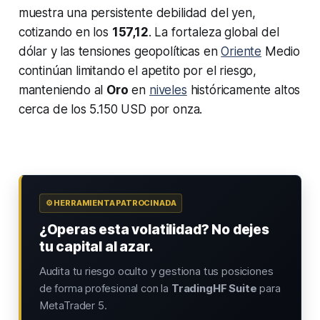
muestra una persistente debilidad del yen,
cotizando en los
157,12
. La fortaleza global del
dólar y las tensiones geopolíticas en
Oriente
Medio
continúan limitando el apetito por el riesgo,
manteniendo al
Oro
en
niveles
históricamente altos
cerca de los 5.150 USD por onza.
⚙️ HERRAMIENTA PATROCINADA
¿Operas esta volatilidad? No dejes
tu capital al azar.
Audita tu riesgo oculto y gestiona tus posiciones
de forma profesional con la
TradingHF Suite
para
MetaTrader 5.