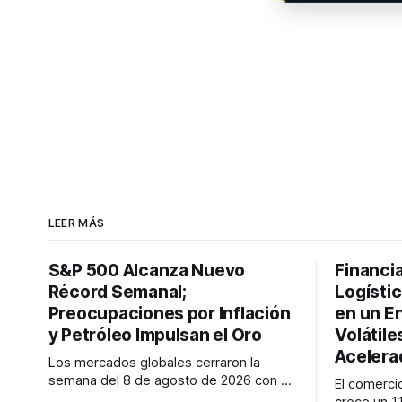
LEER MÁS
S&P 500 Alcanza Nuevo
Financi
Récord Semanal;
Logístic
Preocupaciones por Inflación
en un E
y Petróleo Impulsan el Oro
Volátile
Acelera
Los mercados globales cerraron la
semana del 8 de agosto de 2026 con el
El comerci
S&P 500 alcanzando nuevos máximos
crece un 1