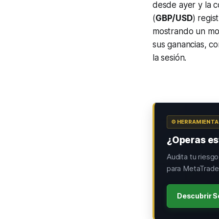
desde ayer y la c
(
GBP/USD
) regi
mostrando un mov
sus ganancias, co
la sesión.
⚙️ HERRAMIENT
¿Operas est
Audita tu riesg
para MetaTrader
Descubrir S