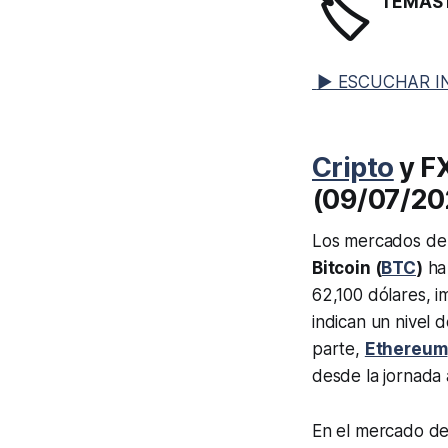
🏷️
TEMAS 
▶ ESCUCHAR I
Cripto
y F
(09/07/20
Los mercados de 
Bitcoin (
BTC
)
ha 
62,100 dólares, i
indican un nivel
parte,
Ethereum
desde la jornada 
En el mercado de 