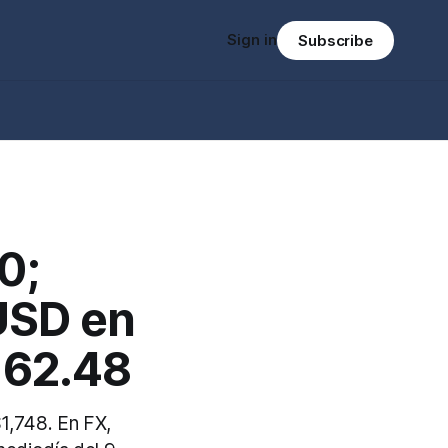
Sign in
Subscribe
0;
USD en
162.48
1,748. En FX,