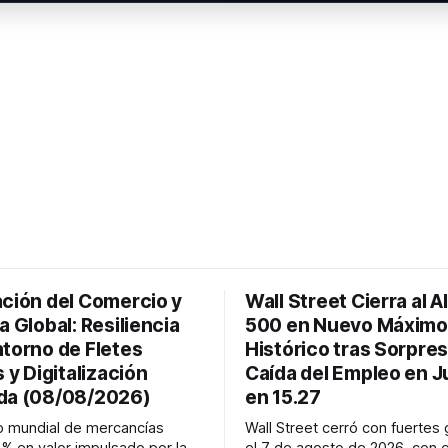
ación del Comercio y
Wall Street Cierra al A
a Global: Resiliencia
500 en Nuevo Máximo
ntorno de Fletes
Histórico tras Sorpres
s y Digitalización
Caída del Empleo en Ju
da (08/08/2026)
en 15.27
o mundial de mercancías
Wall Street cerró con fuertes
1% en valor impulsado por la
el 7 de agosto de 2026, con 