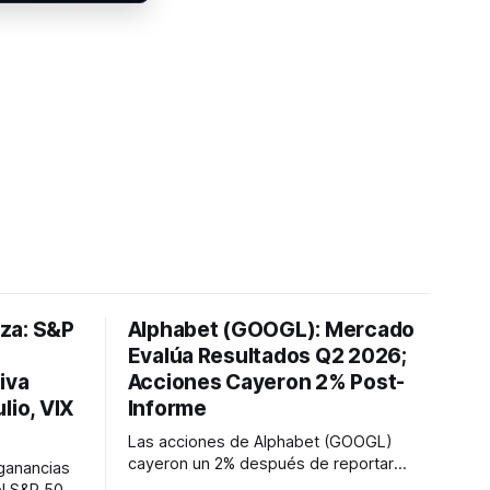
lza: S&P
Alphabet (GOOGL): Mercado
Evalúa Resultados Q2 2026;
iva
Acciones Cayeron 2% Post-
lio, VIX
Informe
Las acciones de Alphabet (GOOGL)
cayeron un 2% después de reportar
 ganancias
resultados del segundo trimestre de
el S&P 500