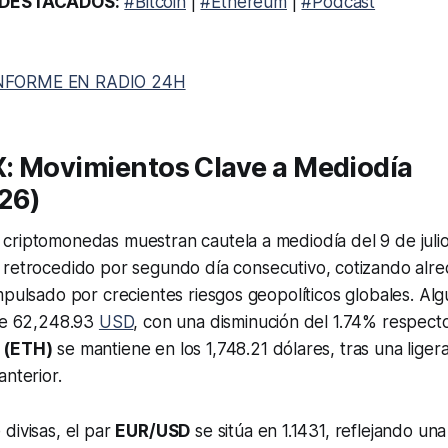
DESTACADOS:
#Bitcoin
|
#Ethereum
|
#Podcast
NFORME EN RADIO 24H
X: Movimientos Clave a Mediodía
26)
criptomonedas muestran cautela a mediodía del 9 de juli
retrocedido por segundo día consecutivo, cotizando alre
mpulsado por crecientes riesgos geopolíticos globales. Al
 de 62,248.93
USD
, con una disminución del 1.74% respecto
(ETH)
se mantiene en los 1,748.21 dólares, tras una liger
anterior.
divisas, el par
EUR/USD
se sitúa en 1.1431, reflejando una