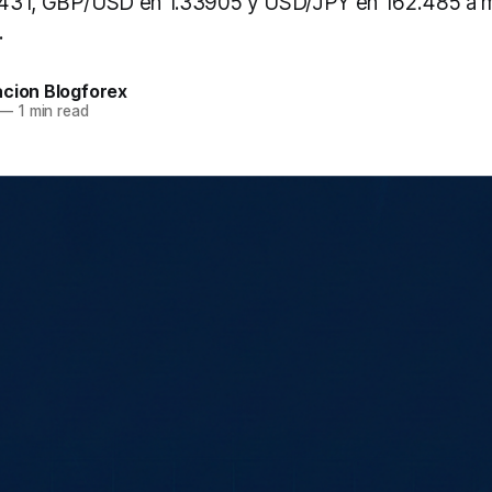
431, GBP/USD en 1.33905 y USD/JPY en 162.485 a m
.
acion Blogforex
—
1 min read