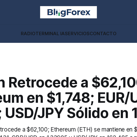
RADIO
TERMINAL IA
SERVICIOS
CONTACTO
n Retrocede a $62,10
eum en $1,748; EUR/
; USD/JPY Sólido en 
etrocede a $62,100; Ethereum (ETH) se mantiene en $