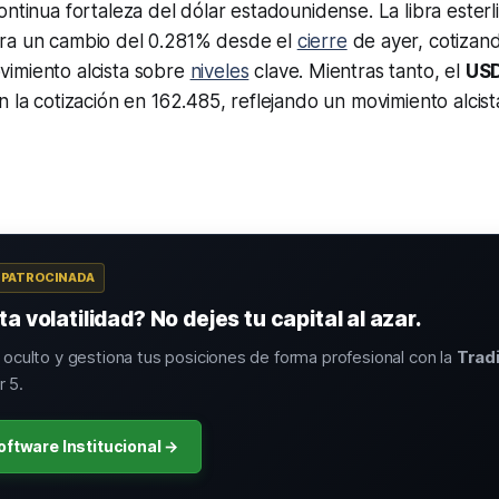
ontinua fortaleza del dólar estadounidense. La libra esterli
stra un cambio del 0.281% desde el
cierre
de ayer, cotizan
imiento alcista sobre
niveles
clave. Mientras tanto, el
US
n la cotización en 162.485, reflejando un movimiento alcis
A PATROCINADA
a volatilidad? No dejes tu capital al azar.
o oculto y gestiona tus posiciones de forma profesional con la
Trad
 5.
oftware Institucional →