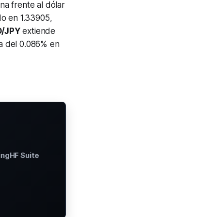
na frente al dólar
do en 1.33905,
D/JPY
extiende
ta del 0.086% en
ingHF Suite