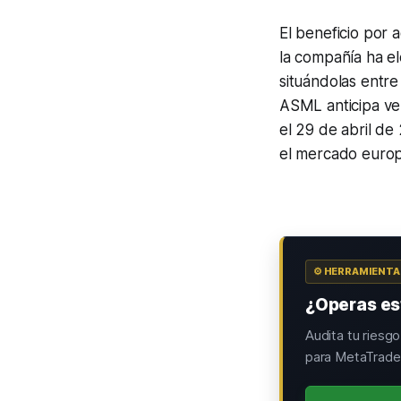
El beneficio por 
la compañía ha el
situándolas entre
ASML anticipa ve
el 29 de abril de
el mercado euro
⚙️ HERRAMIENT
¿Operas est
Audita tu riesg
para MetaTrader