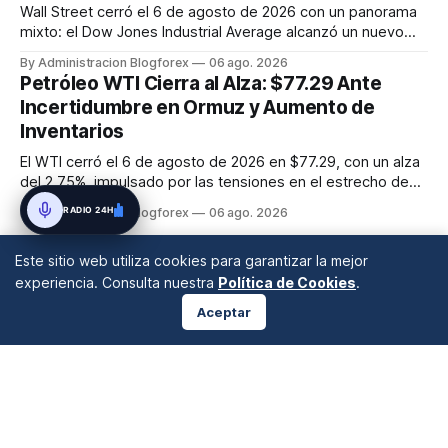
Wall Street cerró el 6 de agosto de 2026 con un panorama
mixto: el Dow Jones Industrial Average alcanzó un nuevo
máximo histórico de 54,349.12 puntos (+0.5%), mientras
By Administracion Blogforex
06 ago. 2026
que el S&P 500 retrocedió un 0.2% a 7,723.55 y el Nasdaq
Petróleo WTI Cierra al Alza: $77.29 Ante
Composite cayó un 0.8% a 26,363.44, afectado por la
Incertidumbre en Ormuz y Aumento de
debilidad de las a...
Inventarios
El WTI cerró el 6 de agosto de 2026 en $77.29, con un alza
del 2.75%, impulsado por las tensiones en el estrecho de
Ormuz, a pesar del aumento inesperado en los inventarios
RADIO 24H
By Administracion Blogforex
06 ago. 2026
de crudo de EE. UU.
Este sitio web utiliza cookies para garantizar la mejor
experiencia. Consulta nuestra
Política de Cookies
.
Aceptar
ANÁLISIS DE MERCADOS
Desde 2008 en A Coruña, Galicia, España |
info@blogforex.es
QUIÉNES SOMOS
AVISO LEGAL
PRIVACIDAD
COOKIES