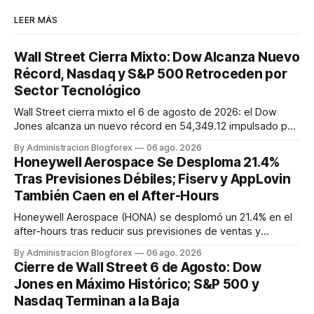
LEER MÁS
Wall Street Cierra Mixto: Dow Alcanza Nuevo
Récord, Nasdaq y S&P 500 Retroceden por
Sector Tecnológico
Wall Street cierra mixto el 6 de agosto de 2026: el Dow
Jones alcanza un nuevo récord en 54,349.12 impulsado por
sólidas ganancias, mientras que el S&P 500 y el Nasdaq
By Administracion Blogforex
06 ago. 2026
Composite retroceden un 0.2% y 0.8% respectivamente,
Honeywell Aerospace Se Desploma 21.4%
lastrados por el sector tecnológico. El VIX cayó a 15.43, y el
Tras Previsiones Débiles; Fiserv y AppLovin
progreso en...
También Caen en el After-Hours
Honeywell Aerospace (HONA) se desplomó un 21.4% en el
after-hours tras reducir sus previsiones de ventas y
beneficios para 2026. Fiserv (FI) cayó un 12% por un recorte
By Administracion Blogforex
06 ago. 2026
en sus pronósticos anuales, y AppLovin (APP) bajó un 19.3%
Cierre de Wall Street 6 de Agosto: Dow
tras no alcanzar las estimaciones de ingresos. SanDisk
Jones en Máximo Histórico; S&P 500 y
(SNDK) tambié...
Nasdaq Terminan a la Baja