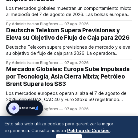
Los mercados globales muestran un comportamiento mixto
al mediodía del 7 de agosto de 2026. Las bolsas europeas
avanzan modestamente, mientras que Asia cerró con
By Administracion Blogforex
07 ago. 2026
resultados dispares y los futuros de EE.UU. se muestran
Deutsche Telekom Supera Previsiones y
planos tras las caídas del jueves. El petróleo Brent supera
Eleva su Objetivo de Flujo de Caja para 2026
los 83 dólares y ...
Deutsche Telekom supera previsiones de mercado y eleva
su objetivo de flujo de caja para 2026. La operadora
alemana también amplía su programa de recompra de
By Administracion Blogforex
07 ago. 2026
acciones en 3.000 millones de euros, totalizando 5.000
Mercados Globales: Europa Sube Impulsada
millones, impulsando sus acciones un 6,3%.
por Tecnología, Asia Cierra Mixta; Petróleo
Brent Supera los $83
Los mercados europeos operan al alza el 7 de agosto de
2026, con el DAX, CAC 40 y Euro Stoxx 50 registrando
ganancias, impulsados por el sector tecnológico. Asia cierra
RADIO 24H
By Administracion Blogforex
07 ago. 2026
mixta, con el Nikkei 225 a la baja y Shanghái y Hang Seng en
positivo. El crudo Brent supera los 83 dólares por barril
Este sitio web utiliza cookies para garantizar la mejor
debido ...
experiencia. Consulta nuestra
Política de Cookies
.