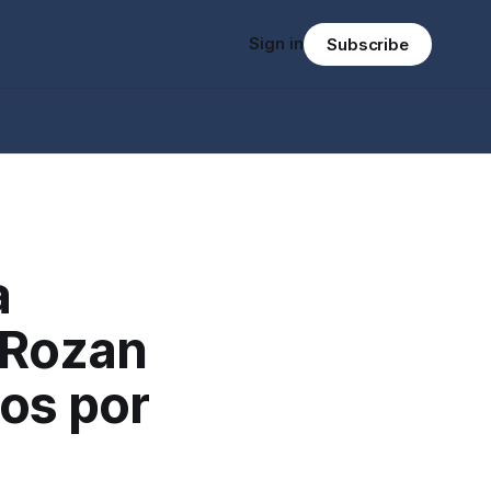
Sign in
Subscribe
a
 Rozan
os por