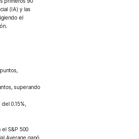
os primeros 90
ial (IA) y las
igiendo el
ón.
 puntos,
puntos, superando
del 0.15%,
n el S&P 500
ial Average ganó