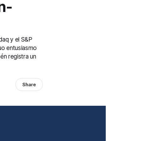
n-
daq y el S&P
nuo entusiasmo
ién registra un
Share