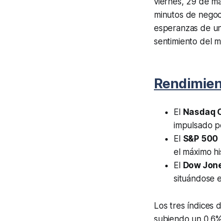
viernes, 29 de m
minutos de negocia
esperanzas de una
sentimiento del m
Rendimien
El
Nasdaq 
impulsado po
El
S&P 500
el máximo h
El
Dow Jone
situándose e
Los tres índices 
subiendo un 0.6%