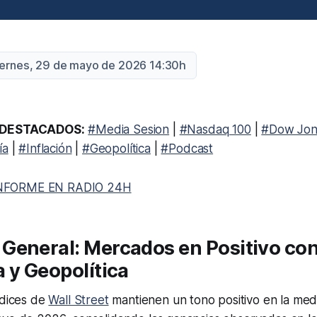
iernes, 29 de mayo de 2026 14:30h
DESTACADOS:
#Media Sesion
|
#Nasdaq 100
|
#Dow Jon
ía
|
#Inflación
|
#Geopolítica
|
#Podcast
NFORME EN RADIO 24H
General: Mercados en Positivo con
 y Geopolítica
ndices de
Wall Street
mantienen un tono positivo en la med