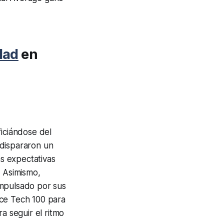
dad
en
ficiándose del
dispararon un
as expectativas
. Asimismo,
impulsado por sus
ice Tech 100 para
a seguir el ritmo