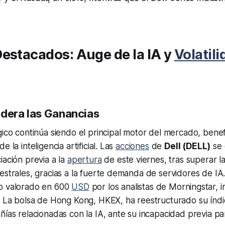
estacados: Auge de la IA y
Volatili
idera las Ganancias
gico continúa siendo el principal motor del mercado, bene
e la inteligencia artificial. Las
acciones
de
Dell (DELL)
se 
iación previa a la
apertura
de este viernes, tras superar l
estrales, gracias a la fuerte demanda de servidores de IA
o valorado en 600
USD
por los analistas de Morningstar, 
A. La bolsa de Hong Kong, HKEX, ha reestructurado su índ
ñías relacionadas con la IA, ante su incapacidad previa par