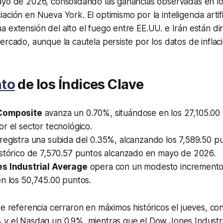
ayo de 2026, consolidando las ganancias observadas en l
ción en Nueva York. El optimismo por la inteligencia artific
 extensión del alto el fuego entre EE.UU. e Irán están dir
ercado, aunque la cautela persiste por los datos de inflaci
to
de los Índices Clave
Composite
avanza un 0.70%, situándose en los 27,105.00
r el sector tecnológico.
registra una subida del 0.35%, alcanzando los 7,589.50 
istórico de 7,570.57 puntos alcanzado en mayo de 2026.
s Industrial Average
opera con un modesto incremento 
n los 50,745.00 puntos.
de referencia cerraron en máximos históricos el jueves, co
 y el Nasdaq un 0.9%, mientras que el Dow Jones Industr