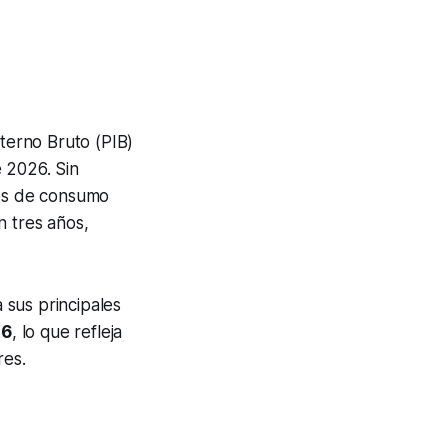
terno Bruto (PIB)
 2026. Sin
tos de consumo
n tres años,
a sus principales
26
, lo que refleja
res.