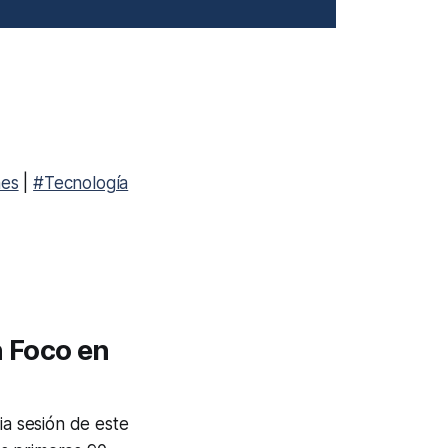
es
|
#Tecnología
 Foco en
ia sesión de este