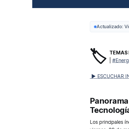
Actualizado: V
🏷️
TEMAS 
|
#Energ
▶ ESCUCHAR I
Panorama 
Tecnología
Los principales í