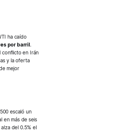
WTI ha caído
es por barril
.
 conflicto en Irán
as y la oferta
 de mejor
P 500 escaló un
l en más de seis
alza del 0.5% el