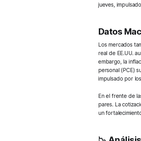
jueves, impulsado
Datos Mac
Los mercados tam
real de EE.UU. au
embargo, la infla
personal (PCE) su
impulsado por los
En el frente de la
pares. La cotizac
un fortalecimient
📉 Análisi