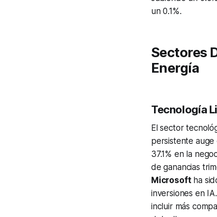
un 0.1%.
Sectores D
Energía
Tecnología L
El sector tecnoló
persistente auge d
37.1% en la negoc
de ganancias trim
Microsoft
ha sid
inversiones en I
incluir más compa