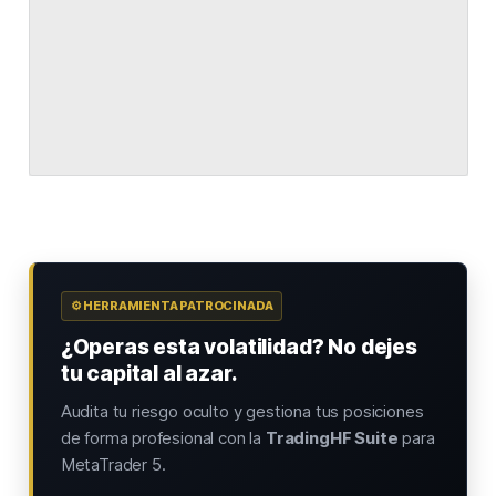
⚙️ HERRAMIENTA PATROCINADA
¿Operas esta volatilidad? No dejes
tu capital al azar.
Audita tu riesgo oculto y gestiona tus posiciones
de forma profesional con la
TradingHF Suite
para
MetaTrader 5.