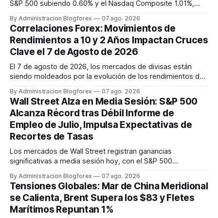
S&P 500 subiendo 0.60% y el Nasdaq Composite 1.01%,
tras un informe de empleo que sorprendió con una pérdida
By Administracion Blogforex
07 ago. 2026
de 23,000 puestos en julio, impulsando esperanzas de
Correlaciones Forex: Movimientos de
recortes de tasas de la Fed.
Rendimientos a 10 y 2 Años Impactan Cruces
Clave el 7 de Agosto de 2026
El 7 de agosto de 2026, los mercados de divisas están
siendo moldeados por la evolución de los rendimientos de
bonos a 10 y 2 años. Los rendimientos de los Tesoros de
By Administracion Blogforex
07 ago. 2026
EE. UU. a 10 años bajan a 4,65% por datos laborales,
Wall Street Alza en Media Sesión: S&P 500
mientras que los Bunds alemanes a 10 años suben a 3,14%
Alcanza Récord tras Débil Informe de
por inflación. Los ...
Empleo de Julio, Impulsa Expectativas de
Recortes de Tasas
Los mercados de Wall Street registran ganancias
significativas a media sesión hoy, con el S&P 500
alcanzando un nuevo récord histórico. La reacción se
By Administracion Blogforex
07 ago. 2026
produce tras un informe de empleo de julio más débil de lo
Tensiones Globales: Mar de China Meridional
esperado, que refuerza las expectativas de que la Reserva
se Calienta, Brent Supera los $83 y Fletes
Federal podría adoptar una ...
Marítimos Repuntan 1%