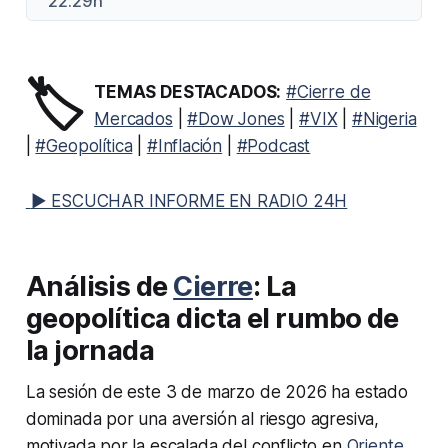
22:29h
🏷️
TEMAS DESTACADOS:
#Cierre de
Mercados
|
#Dow Jones
|
#VIX
|
#Nigeria
|
#Geopolítica
|
#Inflación
|
#Podcast
▶ ESCUCHAR INFORME EN RADIO 24H
Análisis de
Cierre
: La
geopolítica dicta el rumbo de
la jornada
La sesión de este 3 de marzo de 2026 ha estado
dominada por una aversión al riesgo agresiva,
motivada por la escalada del conflicto en
Oriente