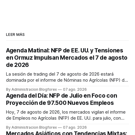
LEER MÁS
Agenda Matinal: NFP de EE. UU. y Tensiones
en Ormuz Impulsan Mercados el 7 de agosto
de 2026
La sesión de trading del 7 de agosto de 2026 estará
dominada por el informe de Nóminas no Agrícolas (NFP) de
EE. UU. a las 08:30 AM ET, con el dólar, el oro y los futuros
By Administracion Blogforex
07 ago. 2026
bursátiles bajo escrutinio. Paralelamente, las tensiones
Agenda del Día: NFP de Julio en Foco con
crecientes en el Estrecho de Ormuz impulsan al alza los
Proyección de 97.500 Nuevos Empleos
precios del...
Hoy, 7 de agosto de 2026, los mercados vigilan el informe
de Empleos no Agrícolas (NFP) de EE. UU. para julio, con
una proyección de 97.500 nuevos empleos y una tasa de
By Administracion Blogforex
07 ago. 2026
desempleo del 4,2%.
Mercados Asiáticos con Tendencias Mixtas: