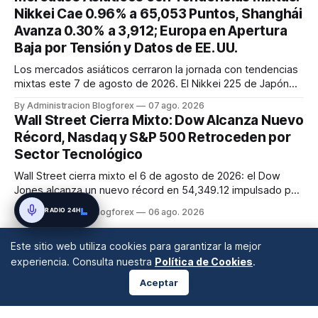
Nikkei Cae 0.96% a 65,053 Puntos, Shanghái
Avanza 0.30% a 3,912; Europa en Apertura
Baja por Tensión y Datos de EE. UU.
Los mercados asiáticos cerraron la jornada con tendencias
mixtas este 7 de agosto de 2026. El Nikkei 225 de Japón
cayó un 0.96% a 65,053 puntos en un contexto de débil
By Administracion Blogforex
07 ago. 2026
gasto doméstico y recientes intervenciones cambiarias del
Wall Street Cierra Mixto: Dow Alcanza Nuevo
yen. En China, el Shanghai Composite avanzó un 0.30% a
Récord, Nasdaq y S&P 500 Retroceden por
3,912 puntos, ...
Sector Tecnológico
Wall Street cierra mixto el 6 de agosto de 2026: el Dow
Jones alcanza un nuevo récord en 54,349.12 impulsado por
sólidas ganancias, mientras que el S&P 500 y el Nasdaq
RADIO 24H
By Administracion Blogforex
06 ago. 2026
Composite retroceden un 0.2% y 0.8% respectivamente,
lastrados por el sector tecnológico. El VIX cayó a 15.43, y el
Este sitio web utiliza cookies para garantizar la mejor
progreso en...
experiencia. Consulta nuestra
Política de Cookies
.
Aceptar