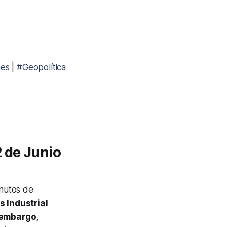
es
|
#Geopolítica
 de Junio
nutos de
 Industrial
 embargo,