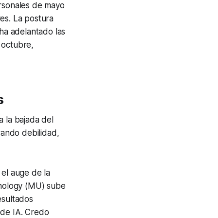
ersonales de mayo
es. La postura
 ha adelantado las
 octubre,
s
a la bajada del
ando debilidad,
 el auge de la
hnology (MU) sube
esultados
 de IA. Credo