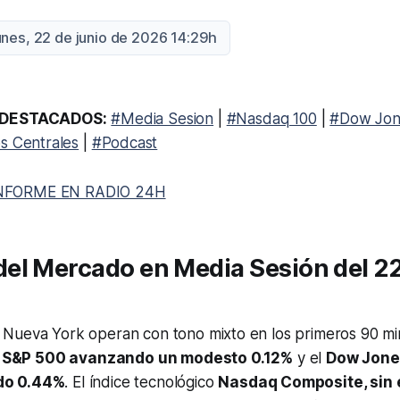
unes, 22 de junio de 2026 14:29h
DESTACADOS:
#Media Sesion
|
#Nasdaq 100
|
#Dow Jon
s Centrales
|
#Podcast
NFORME EN RADIO 24H
el Mercado en Media Sesión del 22
Nueva York operan con tono mixto en los primeros 90 mi
l
S&P 500 avanzando un modesto 0.12%
y el
Dow Jones
do 0.44%
. El índice tecnológico
Nasdaq Composite, sin