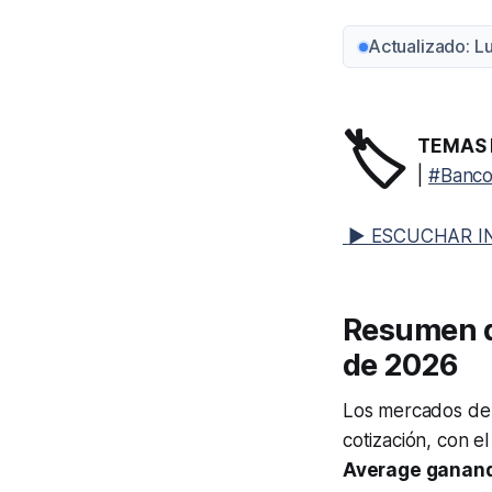
Actualizado: L
🏷️
TEMAS 
|
#Banco
▶ ESCUCHAR I
Resumen d
de 2026
Los mercados de 
cotización, con e
Average ganan