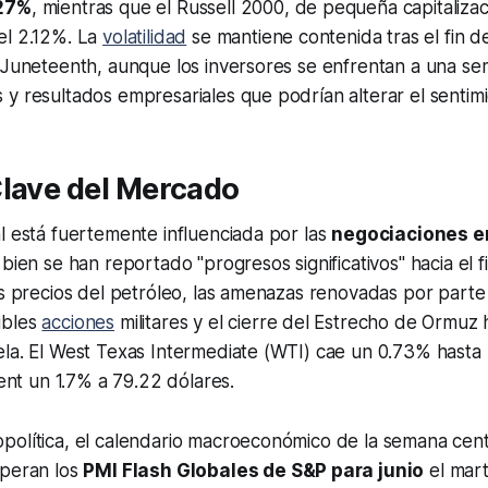
.27%
, mientras que el Russell 2000, de pequeña capitaliza
el 2.12%. La
volatilidad
se mantiene contenida tras el fin 
e Juneteenth, aunque los inversores se enfrentan a una s
y resultados empresariales que podrían alterar el sentimi
Clave del Mercado
l está fuertemente influenciada por las
negociaciones e
i bien se han reportado "progresos significativos" hacia el fi
os precios del petróleo, las amenazas renovadas por parte
ibles
acciones
militares y el cierre del Estrecho de Ormuz 
la. El West Texas Intermediate (WTI) cae un 0.73% hasta 
rent un 1.7% a 79.22 dólares.
olítica, el calendario macroeconómico de la semana centr
speran los
PMI Flash Globales de S&P para junio
el mart