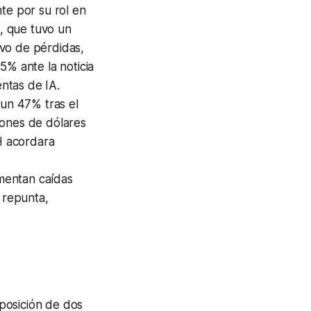
te por su rol en
, que tuvo un
tivo de pérdidas,
5% ante la noticia
ntas de IA.
un 47% tras el
lones de dólares
H acordara
mentan caídas
 repunta,
posición de dos