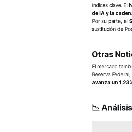
índices clave. El
N
de IA y la cade
Por su parte, el
S
sustitución de P
Otras Noti
El mercado tambié
Reserva Federal, 
avanza un 1.23
📉 Análisi