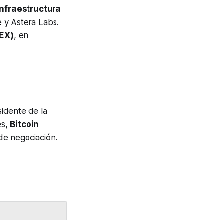
nfraestructura
 y Astera Labs.
LEX)
, en
sidente de la
es,
Bitcoin
de negociación.