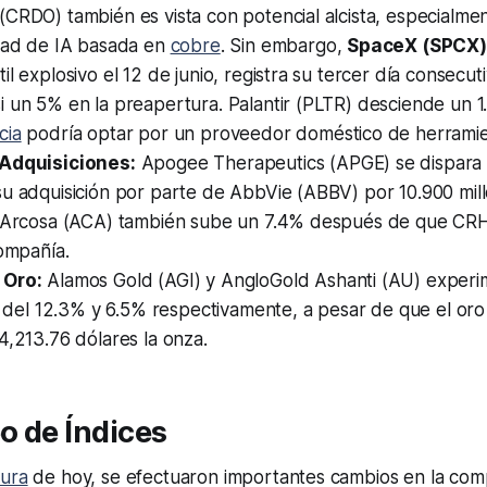
CRDO) también es vista con potencial alcista, especialmen
idad de IA basada en
cobre
. Sin embargo,
SpaceX (SPCX)
il explosivo el 12 de junio, registra su tercer día consecu
 un 5% en la preapertura. Palantir (PLTR) desciende un 1.
cia
podría optar por un proveedor doméstico de herramie
 Adquisiciones:
Apogee Therapeutics (APGE) se dispara 
su adquisición por parte de AbbVie (ABBV) por 10.900 mil
. Arcosa (ACA) también sube un 7.4% después de que CR
compañía.
 Oro:
Alamos Gold (AGI) y AngloGold Ashanti (AU) experi
as del 12.3% y 6.5% respectivamente, a pesar de que el oro
4,213.76 dólares la onza.
o de Índices
ura
de hoy, se efectuaron importantes cambios en la com