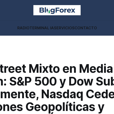
RADIO
TERMINAL IA
SERVICIOS
CONTACTO
treet Mixto en Media
n: S&P 500 y Dow Su
amente, Nasdaq Cede
ones Geopolíticas y