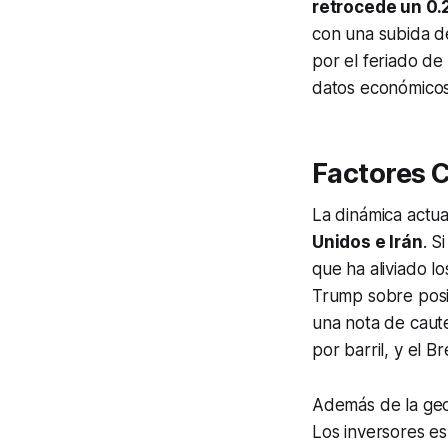
retrocede un 0
con una subida d
por el feriado d
datos económicos 
Factores 
La dinámica actua
Unidos e Irán
. S
que ha aliviado l
Trump sobre pos
una nota de caute
por barril, y el B
Además de la geop
Los inversores e