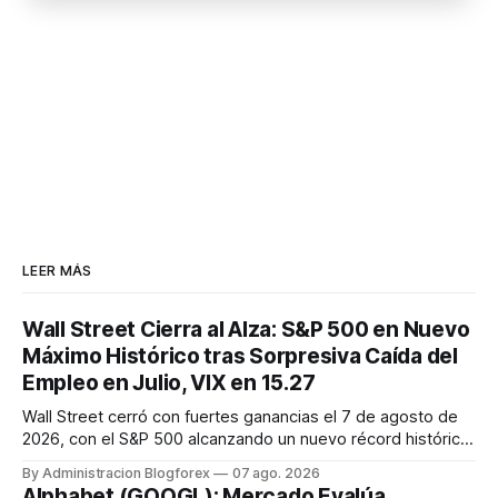
LEER MÁS
Wall Street Cierra al Alza: S&P 500 en Nuevo
Máximo Histórico tras Sorpresiva Caída del
Empleo en Julio, VIX en 15.27
Wall Street cerró con fuertes ganancias el 7 de agosto de
2026, con el S&P 500 alcanzando un nuevo récord histórico
de 7,757.64 puntos (+0.6%). El Dow Jones subió 0.3% a
By Administracion Blogforex
07 ago. 2026
54,036.93 y el Nasdaq Composite escaló 1.3% a 26,690.62.
Alphabet (GOOGL): Mercado Evalúa