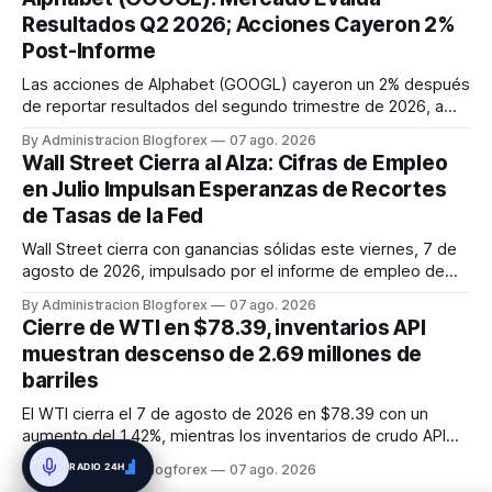
El impulso provino de un informe de empleo de julio
Resultados Q2 2026; Acciones Cayeron 2%
inesperadamente ...
Post-Informe
Las acciones de Alphabet (GOOGL) cayeron un 2% después
de reportar resultados del segundo trimestre de 2026, a
pesar de superar las expectativas en ingresos de la nube y
By Administracion Blogforex
07 ago. 2026
usuarios de Gemini, en un mercado que evalúa el impacto
Wall Street Cierra al Alza: Cifras de Empleo
de las inversiones en IA.
en Julio Impulsan Esperanzas de Recortes
de Tasas de la Fed
Wall Street cierra con ganancias sólidas este viernes, 7 de
agosto de 2026, impulsado por el informe de empleo de
julio que mostró una pérdida inesperada de 23,000 puestos
By Administracion Blogforex
07 ago. 2026
de trabajo. Este dato macroeconómico incrementó las
Cierre de WTI en $78.39, inventarios API
expectativas de que la Reserva Federal pueda flexibilizar su
muestran descenso de 2.69 millones de
política m...
barriles
El WTI cierra el 7 de agosto de 2026 en $78.39 con un
aumento del 1.42%, mientras los inventarios de crudo API
caen en 2.69 millones de barriles, sugiriendo una
RADIO 24H
By Administracion Blogforex
07 ago. 2026
contracción de la oferta.