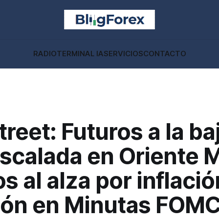
RADIO
TERMINAL IA
SERVICIOS
CONTACTO
treet: Futuros a la ba
escalada en Oriente 
s al alza por inflació
ión en Minutas FOM