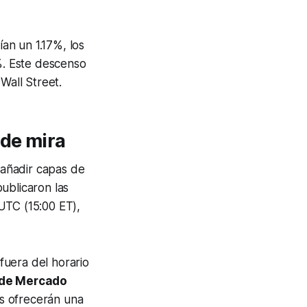
ían un 1.17%, los
%. Este descenso
Wall Street.
 de mira
 añadir capas de
ublicaron las
 UTC (15:00 ET),
fuera del horario
l de Mercado
as ofrecerán una