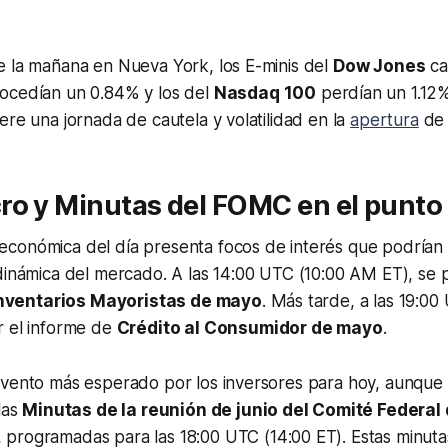
e la mañana en Nueva York, los E-minis del
Dow Jones
ca
ocedían un 0.84% y los del
Nasdaq 100
perdían un 1.12
ere una jornada de cautela y volatilidad en la
apertura
de 
o y Minutas del FOMC en el punto
conómica del día presenta focos de interés que podrían
dinámica del mercado. A las 14:00 UTC (10:00 AM ET), se p
nventarios Mayoristas de mayo
. Más tarde, a las 19:00
r el informe de
Crédito al Consumidor de mayo
.
evento más esperado por los inversores para hoy, aunque 
las
Minutas de la reunión de junio del Comité Federa
, programadas para las 18:00 UTC (14:00 ET). Estas minut