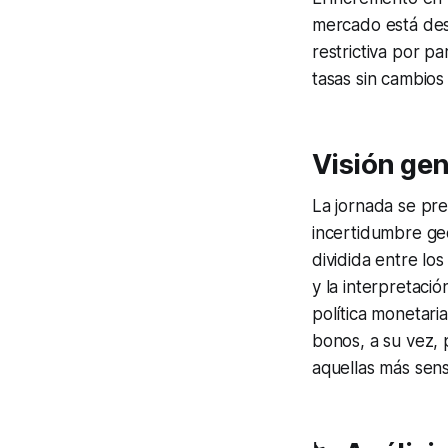
mercado está des
restrictiva por pa
tasas sin cambios 
Visión gen
La jornada se pr
incertidumbre geop
dividida entre lo
y la interpretaci
política monetari
bonos, a su vez, 
aquellas más sensi