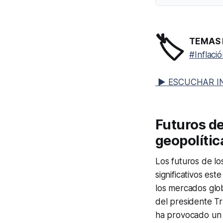
🏷️
TEMAS 
#Inflaci
▶ ESCUCHAR I
Futuros de
geopolític
Los futuros de lo
significativos est
los mercados glo
del presidente Tr
ha provocado un r