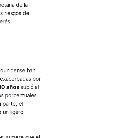
etaria de la
s riesgos de
erés.
ounidense han
s exacerbadas por
 10 años
subió al
os porcentuales
 parte, el
 un ligero
s, sugiere que el