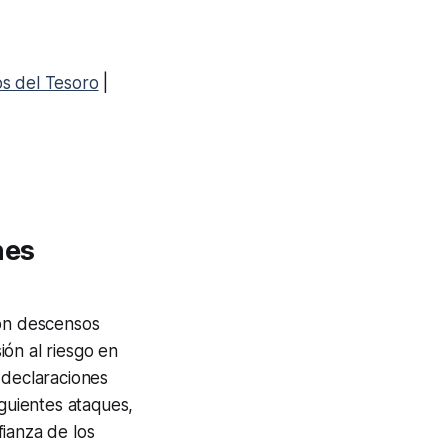
s del Tesoro
|
nes
con descensos
ión al riesgo en
 declaraciones
iguientes ataques,
ianza de los