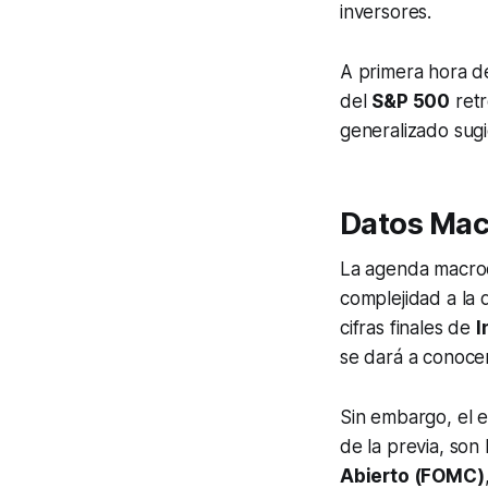
inversores.
A primera hora d
del
S&P 500
retr
generalizado sugi
Datos Macr
La agenda macroe
complejidad a la 
cifras finales de
I
se dará a conoce
Sin embargo, el 
de la previa, son 
Abierto (FOMC)