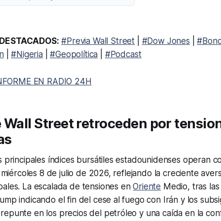
DESTACADOS:
#Previa Wall Street
|
#Dow Jones
|
#Bono
ón
|
#Nigeria
|
#Geopolítica
|
#Podcast
NFORME EN RADIO 24H
 Wall Street retroceden por tensio
as
s principales índices bursátiles estadounidenses operan 
e miércoles 8 de julio de 2026, reflejando la creciente avers
bales. La escalada de tensiones en
Oriente
Medio, tras las
ump indicando el fin del cese al fuego con Irán y los subs
epunte en los precios del petróleo y una caída en la conf