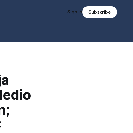
Sign in
Subscribe
ja
Medio
n;
C