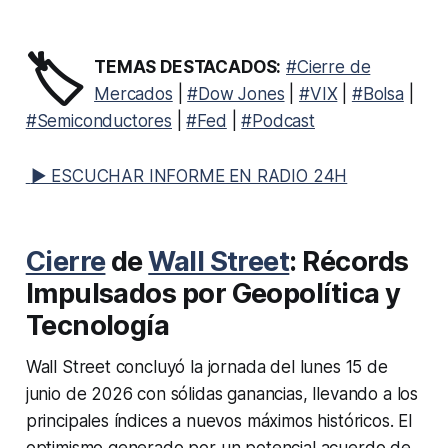
🏷️
TEMAS DESTACADOS:
#Cierre de
Mercados
|
#Dow Jones
|
#VIX
|
#Bolsa
|
#Semiconductores
|
#Fed
|
#Podcast
▶ ESCUCHAR INFORME EN RADIO 24H
Cierre
de
Wall Street
: Récords
Impulsados por Geopolítica y
Tecnología
Wall Street concluyó la jornada del lunes 15 de
junio de 2026 con sólidas ganancias, llevando a los
principales índices a nuevos máximos históricos. El