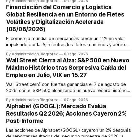
By Administracion Blogforex
08 ago. 2026
renta fija vio una caída en los rendimientos del Tesoro de
Financiación del Comercio y Logística
EE. UU. tras un informe de empleo más débil. El petróleo se
Global: Resiliencia en un Entorno de Fletes
mantuvo al ...
Volátiles y Digitalización Acelerada
(08/08/2026)
El comercio mundial de mercancías crece un 11% en valor
impulsado por la IA, mientras los fletes marítimos y aéreos
mantienen su volatilidad y precios elevados por
By Administracion Blogforex
08 ago. 2026
disrupciones geopolíticas y congestión. La financiación del
Wall Street Cierra al Alza: S&P 500 en Nuevo
comercio, que depende en un 90% del crédito, se digitaliza
Máximo Histórico tras Sorpresiva Caída del
y el mercado...
Empleo en Julio, VIX en 15.27
Wall Street cerró con fuertes ganancias el 7 de agosto de
2026, con el S&P 500 alcanzando un nuevo récord histórico
de 7,757.64 puntos (+0.6%). El Dow Jones subió 0.3% a
By Administracion Blogforex
07 ago. 2026
54,036.93 y el Nasdaq Composite escaló 1.3% a 26,690.62.
Alphabet (GOOGL): Mercado Evalúa
El impulso provino de un informe de empleo de julio
Resultados Q2 2026; Acciones Cayeron 2%
inesperadamente ...
Post-Informe
Las acciones de Alphabet (GOOGL) cayeron un 2% después
de reportar resultados del segundo trimestre de 2026, a