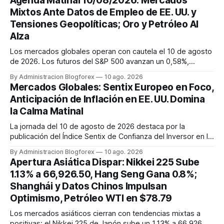
Agenda Matinal 10/08/2026: Mercados
Mixtos Ante Datos de Empleo de EE. UU. y
Tensiones Geopolíticas; Oro y Petróleo Al
Alza
Los mercados globales operan con cautela el 10 de agosto
de 2026. Los futuros del S&P 500 avanzan un 0,58%,
mientras los índices europeos muestran un tono mixto. El
By Administracion Blogforex
10 ago. 2026
EUR/USD y el GBP/USD se fortalecen frente a un dólar
Mercados Globales: Sentix Europeo en Foco,
presionado por los débiles datos de empleo en EE. UU.,
Anticipación de Inflación en EE. UU. Domina
aunque el USD/JPY sube...
la Calma Matinal
La jornada del 10 de agosto de 2026 destaca por la
publicación del Índice Sentix de Confianza del Inversor en la
Eurozona y el Índice de Tendencias de Empleo de EE. UU. A
By Administracion Blogforex
10 ago. 2026
pesar de la calma en nuevas publicaciones de alto impacto,
Apertura Asiática Dispar: Nikkei 225 Sube
la atención del mercado se centra en la anticipación del IPC
1.13% a 66,926.50, Hang Seng Gana 0.8%;
de E...
Shanghái y Datos Chinos Impulsan
Optimismo, Petróleo WTI en $78.79
Los mercados asiáticos cierran con tendencias mixtas a
positivas; el Nikkei 225 de Japón sube un 1.13% a 66,926.50