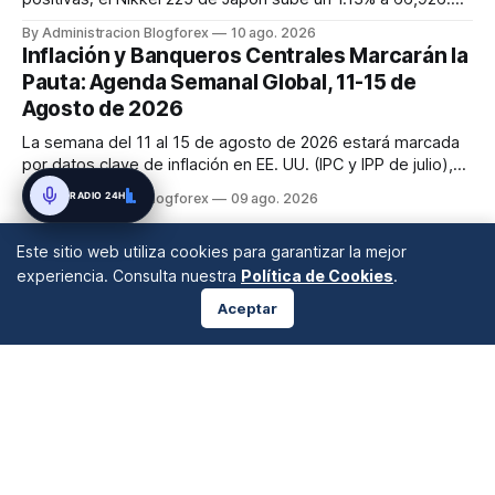
puntos, impulsado por el auge de su sector manufacturero
By Administracion Blogforex
10 ago. 2026
y la demanda de tecnología. El Hang Seng de Hong Kong
Inflación y Banqueros Centrales Marcarán la
gana un 0.8% a 25,873, mientras que el Shanghai
Pauta: Agenda Semanal Global, 11-15 de
Composite avanza un 0...
Agosto de 2026
La semana del 11 al 15 de agosto de 2026 estará marcada
por datos clave de inflación en EE. UU. (IPC y IPP de julio),
discursos de la Fed y ventas minoristas, así como la
RADIO 24H
By Administracion Blogforex
09 ago. 2026
decisión de tipos del RBA y la estimación del PIB del Reino
Unido. Los mercados cierran la semana con un sentimiento
Este sitio web utiliza cookies para garantizar la mejor
mixto, ...
experiencia. Consulta nuestra
Política de Cookies
.
Aceptar
ANÁLISIS DE MERCADOS
Desde 2008 en A Coruña, Galicia, España |
info@blogforex.es
QUIÉNES SOMOS
AVISO LEGAL
PRIVACIDAD
COOKIES
© 2026 BlogForex.es.