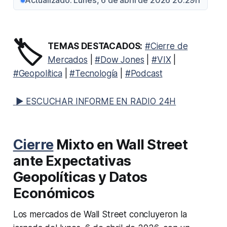
Actualizado: Lunes, 6 de abril de 2026 20:29h
🏷️
TEMAS DESTACADOS:
#Cierre de
Mercados
|
#Dow Jones
|
#VIX
|
#Geopolítica
|
#Tecnología
|
#Podcast
▶ ESCUCHAR INFORME EN RADIO 24H
Cierre
Mixto en Wall Street
ante Expectativas
Geopolíticas y Datos
Económicos
Los mercados de Wall Street concluyeron la