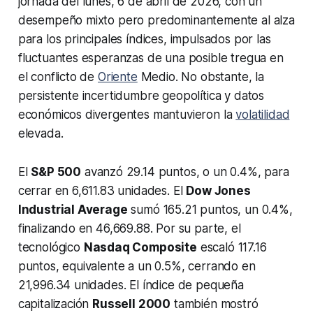
jornada del lunes, 6 de abril de 2026, con un
desempeño mixto pero predominantemente al alza
para los principales índices, impulsados por las
fluctuantes esperanzas de una posible tregua en
el conflicto de
Oriente
Medio. No obstante, la
persistente incertidumbre geopolítica y datos
económicos divergentes mantuvieron la
volatilidad
elevada.
El
S&P 500
avanzó 29.14 puntos, o un 0.4%, para
cerrar en 6,611.83 unidades. El
Dow Jones
Industrial Average
sumó 165.21 puntos, un 0.4%,
finalizando en 46,669.88. Por su parte, el
tecnológico
Nasdaq Composite
escaló 117.16
puntos, equivalente a un 0.5%, cerrando en
21,996.34 unidades. El índice de pequeña
capitalización
Russell 2000
también mostró