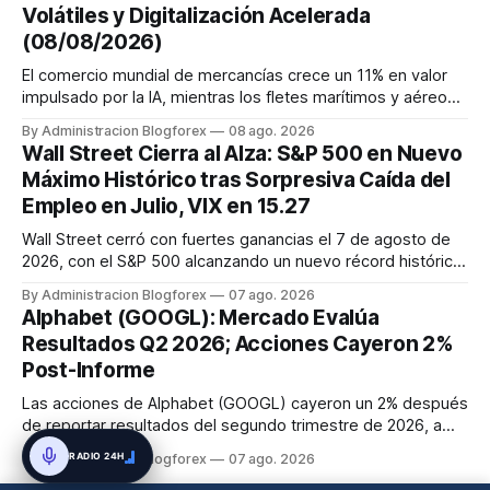
Volátiles y Digitalización Acelerada
(08/08/2026)
El comercio mundial de mercancías crece un 11% en valor
impulsado por la IA, mientras los fletes marítimos y aéreos
mantienen su volatilidad y precios elevados por
By Administracion Blogforex
08 ago. 2026
disrupciones geopolíticas y congestión. La financiación del
Wall Street Cierra al Alza: S&P 500 en Nuevo
comercio, que depende en un 90% del crédito, se digitaliza
Máximo Histórico tras Sorpresiva Caída del
y el mercado...
Empleo en Julio, VIX en 15.27
Wall Street cerró con fuertes ganancias el 7 de agosto de
2026, con el S&P 500 alcanzando un nuevo récord histórico
de 7,757.64 puntos (+0.6%). El Dow Jones subió 0.3% a
By Administracion Blogforex
07 ago. 2026
54,036.93 y el Nasdaq Composite escaló 1.3% a 26,690.62.
Alphabet (GOOGL): Mercado Evalúa
El impulso provino de un informe de empleo de julio
Resultados Q2 2026; Acciones Cayeron 2%
inesperadamente ...
Post-Informe
Las acciones de Alphabet (GOOGL) cayeron un 2% después
de reportar resultados del segundo trimestre de 2026, a
pesar de superar las expectativas en ingresos de la nube y
RADIO 24H
By Administracion Blogforex
07 ago. 2026
usuarios de Gemini, en un mercado que evalúa el impacto