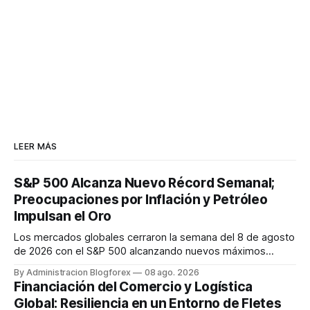
LEER MÁS
S&P 500 Alcanza Nuevo Récord Semanal;
Preocupaciones por Inflación y Petróleo
Impulsan el Oro
Los mercados globales cerraron la semana del 8 de agosto
de 2026 con el S&P 500 alcanzando nuevos máximos
históricos impulsado por el sector tecnológico y la IA. La
By Administracion Blogforex
08 ago. 2026
renta fija vio una caída en los rendimientos del Tesoro de
Financiación del Comercio y Logística
EE. UU. tras un informe de empleo más débil. El petróleo se
Global: Resiliencia en un Entorno de Fletes
mantuvo al ...