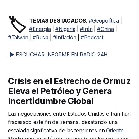
🏷️
TEMAS DESTACADOS:
#Geopolítica
|
#Energía
|
#Nigeria
|
#Irán
|
#China
|
#Taiwán
|
#Rusia
|
#Inflación
|
#Podcast
▶ ESCUCHAR INFORME EN RADIO 24H
Crisis en el Estrecho de Ormuz
Eleva el Petróleo y Genera
Incertidumbre Global
Las negociaciones entre Estados Unidos e Irán han
fracasado este fin de semana, desatando una
escalada significativa de las tensiones en
Oriente