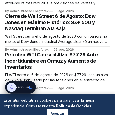
after-hours tras reducir sus previsiones de ventas y
beneficios para 2026. Fiserv (FI) cayó un 12% por un recorte
By Administracion Blogforex
06 ago. 2026
en sus pronósticos anuales, y AppLovin (APP) bajó un 19.3%
Cierre de Wall Street 6 de Agosto: Dow
tras no alcanzar las estimaciones de ingresos. SanDisk
Jones en Máximo Histórico; S&P 500 y
(SNDK) tambié...
Nasdaq Terminan a la Baja
Wall Street cerró el 6 de agosto de 2026 con un panorama
mixto: el Dow Jones Industrial Average alcanzó un nuevo
máximo histórico de 54,349.12 puntos (+0.5%), mientras
By Administracion Blogforex
06 ago. 2026
que el S&P 500 retrocedió un 0.2% a 7,723.55 y el Nasdaq
Petróleo WTI Cierra al Alza: $77.29 Ante
Composite cayó un 0.8% a 26,363.44, afectado por la
Incertidumbre en Ormuz y Aumento de
debilidad de las a...
Inventarios
El WTI cerró el 6 de agosto de 2026 en $77.29, con un alza
del 2.75%, impulsado por las tensiones en el estrecho de
Ormuz, a pesar del aumento inesperado en los inventarios
RADIO 24H
By Administracion Blogforex
06 ago. 2026
de crudo de EE. UU.
Este sitio web utiliza cookies para garantizar la mejor
experiencia. Consulta nuestra
Política de Cookies
.
Aceptar