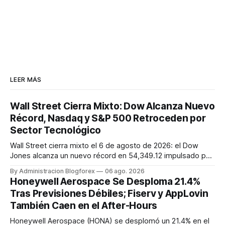
LEER MÁS
Wall Street Cierra Mixto: Dow Alcanza Nuevo
Récord, Nasdaq y S&P 500 Retroceden por
Sector Tecnológico
Wall Street cierra mixto el 6 de agosto de 2026: el Dow
Jones alcanza un nuevo récord en 54,349.12 impulsado por
sólidas ganancias, mientras que el S&P 500 y el Nasdaq
By Administracion Blogforex
06 ago. 2026
Composite retroceden un 0.2% y 0.8% respectivamente,
Honeywell Aerospace Se Desploma 21.4%
lastrados por el sector tecnológico. El VIX cayó a 15.43, y el
Tras Previsiones Débiles; Fiserv y AppLovin
progreso en...
También Caen en el After-Hours
Honeywell Aerospace (HONA) se desplomó un 21.4% en el