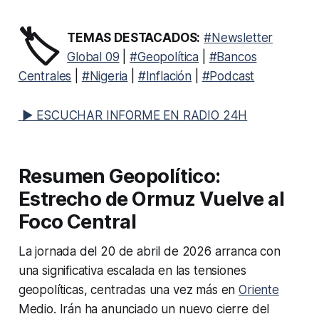
🏷️
TEMAS DESTACADOS:
#Newsletter
Global 09
|
#Geopolítica
|
#Bancos
Centrales
|
#Nigeria
|
#Inflación
|
#Podcast
▶ ESCUCHAR INFORME EN RADIO 24H
Resumen Geopolítico:
Estrecho de Ormuz Vuelve al
Foco Central
La jornada del 20 de abril de 2026 arranca con
una significativa escalada en las tensiones
geopolíticas, centradas una vez más en
Oriente
Medio. Irán ha anunciado un nuevo cierre del