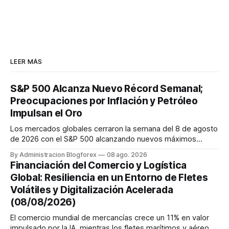
LEER MÁS
S&P 500 Alcanza Nuevo Récord Semanal;
Preocupaciones por Inflación y Petróleo
Impulsan el Oro
Los mercados globales cerraron la semana del 8 de agosto
de 2026 con el S&P 500 alcanzando nuevos máximos
históricos impulsado por el sector tecnológico y la IA. La
By Administracion Blogforex
08 ago. 2026
renta fija vio una caída en los rendimientos del Tesoro de
Financiación del Comercio y Logística
EE. UU. tras un informe de empleo más débil. El petróleo se
Global: Resiliencia en un Entorno de Fletes
mantuvo al ...
Volátiles y Digitalización Acelerada
(08/08/2026)
El comercio mundial de mercancías crece un 11% en valor
impulsado por la IA, mientras los fletes marítimos y aéreos