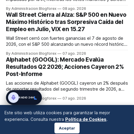
mantienen su volatilidad y precios elevados por
By Administracion Blogforex
08 ago. 2026
disrupciones geopolíticas y congestión. La financiación del
Wall Street Cierra al Alza: S&P 500 en Nuevo
comercio, que depende en un 90% del crédito, se digitaliza
Máximo Histórico tras Sorpresiva Caída del
y el mercado...
Empleo en Julio, VIX en 15.27
Wall Street cerró con fuertes ganancias el 7 de agosto de
2026, con el S&P 500 alcanzando un nuevo récord histórico
de 7,757.64 puntos (+0.6%). El Dow Jones subió 0.3% a
By Administracion Blogforex
07 ago. 2026
54,036.93 y el Nasdaq Composite escaló 1.3% a 26,690.62.
Alphabet (GOOGL): Mercado Evalúa
El impulso provino de un informe de empleo de julio
Resultados Q2 2026; Acciones Cayeron 2%
inesperadamente ...
Post-Informe
Las acciones de Alphabet (GOOGL) cayeron un 2% después
de reportar resultados del segundo trimestre de 2026, a
pesar de superar las expectativas en ingresos de la nube y
RADIO 24H
By Administracion Blogforex
07 ago. 2026
usuarios de Gemini, en un mercado que evalúa el impacto
de las inversiones en IA.
Este sitio web utiliza cookies para garantizar la mejor
experiencia. Consulta nuestra
Política de Cookies
.
Aceptar