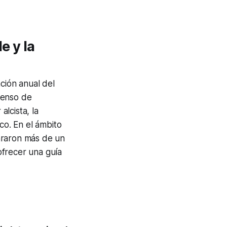
e y la
ción anual del
senso de
lcista, la
co. En el ámbito
araron más de un
 ofrecer una guía