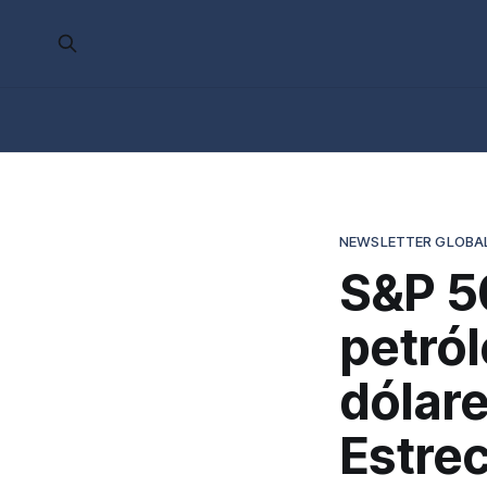
NEWSLETTER GLOBAL
S&P 50
petról
dólare
Estre