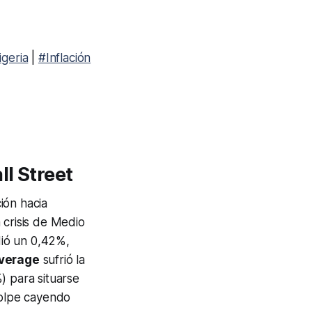
geria
|
#Inflación
ll Street
ión hacia
 crisis de Medio
ió un 0,42%,
Average
sufrió la
) para situarse
olpe cayendo