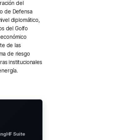
ración del
rio de Defensa
ivel diplomático,
os del Golfo
o económico
te de las
ma de riesgo
as institucionales
energía.
ingHF Suite