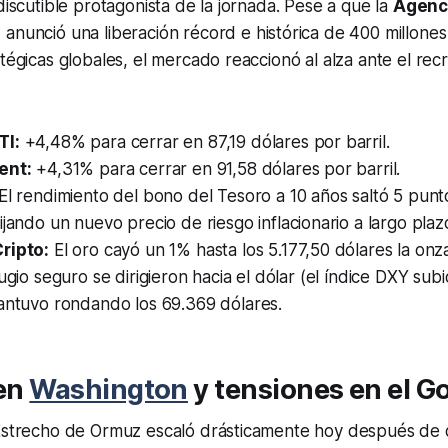
ndiscutible protagonista de la jornada. Pese a que la
Agenci
)
anunció una liberación récord e histórica de 400 millones
atégicas globales, el mercado reaccionó al alza ante el re
TI:
+4,48% para cerrar en 87,19 dólares por barril.
ent:
+4,31% para cerrar en 91,58 dólares por barril.
El rendimiento del bono del Tesoro a 10 años saltó 5 punt
fijando un nuevo precio de riesgo inflacionario a largo plaz
ripto:
El oro cayó un 1% hasta los 5.177,50 dólares la onz
ugio seguro se dirigieron hacia el dólar (el índice DXY subi
mantuvo rondando los 69.369 dólares.
 en
Washington
y tensiones en el Go
 Estrecho de Ormuz escaló drásticamente hoy después de 