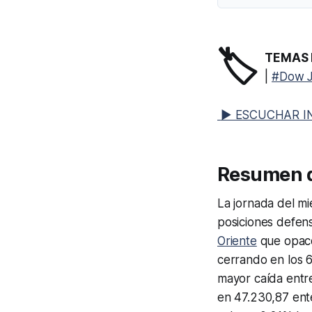
🏷️
TEMAS 
|
#Dow 
▶ ESCUCHAR I
Resumen 
La jornada del mi
posiciones defens
Oriente
que opacó
cerrando en los 6
mayor caída entre
en 47.230,87 ent