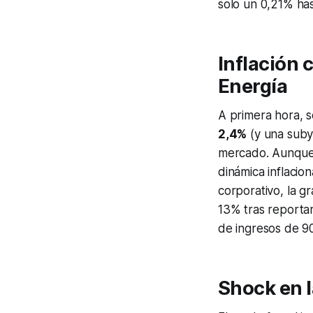
solo un 0,21% ha
Inflación 
Energía
A primera hora, s
2,4%
(y una suby
mercado. Aunque e
dinámica inflacio
corporativo, la g
13% tras reportar 
de ingresos de 90
Shock en l