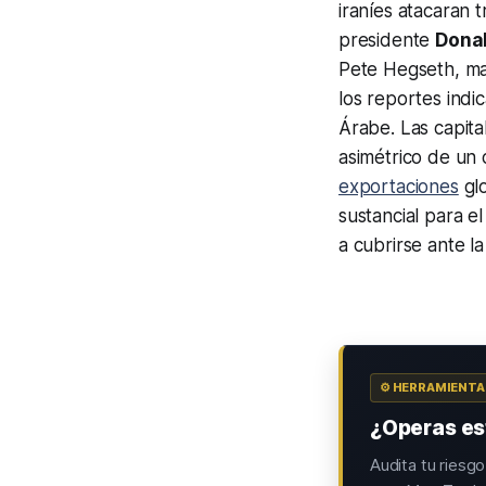
iraníes atacaran 
presidente
Dona
Pete Hegseth, man
los reportes indi
Árabe. Las capita
asimétrico de un 
exportaciones
glo
sustancial para el
a cubrirse ante l
⚙️ HERRAMIENT
¿Operas est
Audita tu riesg