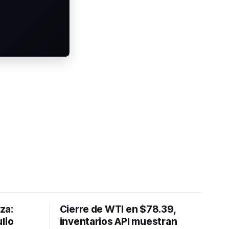
lza:
Cierre de WTI en $78.39,
lio
inventarios API muestran