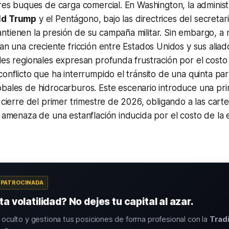
tres buques de carga comercial. En Washington, la administ
ld Trump
y el Pentágono, bajo las directrices del secreta
tienen la presión de su campaña militar. Sin embargo, a n
can una creciente fricción entre Estados Unidos y sus aliad
les regionales expresan profunda frustración por el cost
conflicto que ha interrumpido el tránsito de una quinta par
bales de hidrocarburos. Este escenario introduce una pri
 cierre del primer trimestre de 2026, obligando a las carter
a amenaza de una estanflación inducida por el costo de la 
A PATROCINADA
a volatilidad? No dejes tu capital al azar.
o oculto y gestiona tus posiciones de forma profesional con la
Trad