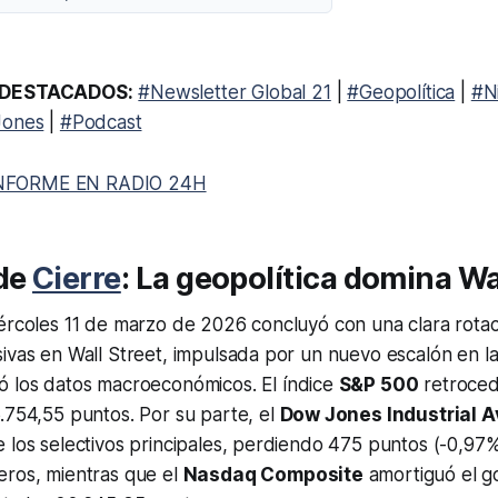
DESTACADOS:
#Newsletter Global 21
|
#Geopolítica
|
#Ni
Jones
|
#Podcast
NFORME EN RADIO 24H
de
Cierre
: La geopolítica domina Wa
ércoles 11 de marzo de 2026 concluyó con una clara rotac
ivas en Wall Street, impulsada por un nuevo escalón en la
 los datos macroeconómicos. El índice
S&P 500
retroced
.754,55 puntos. Por su parte, el
Dow Jones Industrial 
 los selectivos principales, perdiendo 475 puntos (-0,97%
eros, mientras que el
Nasdaq Composite
amortiguó el g