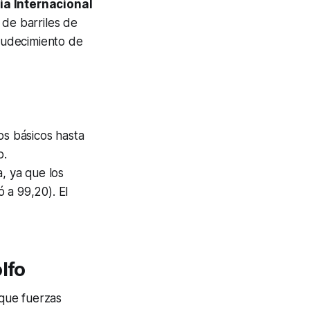
a Internacional
 de barriles de
crudecimiento de
os básicos hasta
o.
a, ya que los
ó a 99,20). El
lfo
que fuerzas