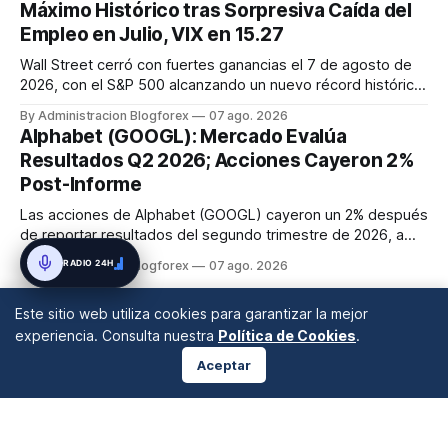
Máximo Histórico tras Sorpresiva Caída del
y el mercado...
Empleo en Julio, VIX en 15.27
Wall Street cerró con fuertes ganancias el 7 de agosto de
2026, con el S&P 500 alcanzando un nuevo récord histórico
de 7,757.64 puntos (+0.6%). El Dow Jones subió 0.3% a
By Administracion Blogforex
07 ago. 2026
54,036.93 y el Nasdaq Composite escaló 1.3% a 26,690.62.
Alphabet (GOOGL): Mercado Evalúa
El impulso provino de un informe de empleo de julio
Resultados Q2 2026; Acciones Cayeron 2%
inesperadamente ...
Post-Informe
Las acciones de Alphabet (GOOGL) cayeron un 2% después
de reportar resultados del segundo trimestre de 2026, a
pesar de superar las expectativas en ingresos de la nube y
RADIO 24H
By Administracion Blogforex
07 ago. 2026
usuarios de Gemini, en un mercado que evalúa el impacto
de las inversiones en IA.
Este sitio web utiliza cookies para garantizar la mejor
experiencia. Consulta nuestra
Política de Cookies
.
Aceptar
ANÁLISIS DE MERCADOS