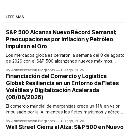
LEER MÁS
S&P 500 Alcanza Nuevo Récord Semanal;
Preocupaciones por Inflación y Petróleo
Impulsan el Oro
Los mercados globales cerraron la semana del 8 de agosto
de 2026 con el S&P 500 alcanzando nuevos máximos
históricos impulsado por el sector tecnológico y la IA. La
By Administracion Blogforex
08 ago. 2026
renta fija vio una caída en los rendimientos del Tesoro de
Financiación del Comercio y Logística
EE. UU. tras un informe de empleo más débil. El petróleo se
Global: Resiliencia en un Entorno de Fletes
mantuvo al ...
Volátiles y Digitalización Acelerada
(08/08/2026)
El comercio mundial de mercancías crece un 11% en valor
impulsado por la IA, mientras los fletes marítimos y aéreos
mantienen su volatilidad y precios elevados por
By Administracion Blogforex
08 ago. 2026
disrupciones geopolíticas y congestión. La financiación del
Wall Street Cierra al Alza: S&P 500 en Nuevo
comercio, que depende en un 90% del crédito, se digitaliza