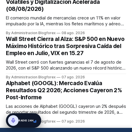
Volátiles y Digitalización Acelerada
(08/08/2026)
El comercio mundial de mercancías crece un 11% en valor
impulsado por la IA, mientras los fletes marítimos y aéreos
mantienen su volatilidad y precios elevados por
By Administracion Blogforex
08 ago. 2026
disrupciones geopolíticas y congestión. La financiación del
Wall Street Cierra al Alza: S&P 500 en Nuevo
comercio, que depende en un 90% del crédito, se digitaliza
Máximo Histórico tras Sorpresiva Caída del
y el mercado...
Empleo en Julio, VIX en 15.27
Wall Street cerró con fuertes ganancias el 7 de agosto de
2026, con el S&P 500 alcanzando un nuevo récord histórico
de 7,757.64 puntos (+0.6%). El Dow Jones subió 0.3% a
By Administracion Blogforex
07 ago. 2026
54,036.93 y el Nasdaq Composite escaló 1.3% a 26,690.62.
Alphabet (GOOGL): Mercado Evalúa
El impulso provino de un informe de empleo de julio
Resultados Q2 2026; Acciones Cayeron 2%
inesperadamente ...
Post-Informe
Las acciones de Alphabet (GOOGL) cayeron un 2% después
de reportar resultados del segundo trimestre de 2026, a
pesar de superar las expectativas en ingresos de la nube y
RADIO 24H
By Administracion Blogforex
07 ago. 2026
usuarios de Gemini, en un mercado que evalúa el impacto
de las inversiones en IA.