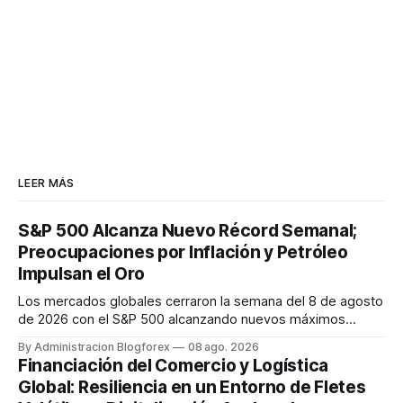
LEER MÁS
S&P 500 Alcanza Nuevo Récord Semanal;
Preocupaciones por Inflación y Petróleo
Impulsan el Oro
Los mercados globales cerraron la semana del 8 de agosto
de 2026 con el S&P 500 alcanzando nuevos máximos
históricos impulsado por el sector tecnológico y la IA. La
By Administracion Blogforex
08 ago. 2026
renta fija vio una caída en los rendimientos del Tesoro de
Financiación del Comercio y Logística
EE. UU. tras un informe de empleo más débil. El petróleo se
Global: Resiliencia en un Entorno de Fletes
mantuvo al ...