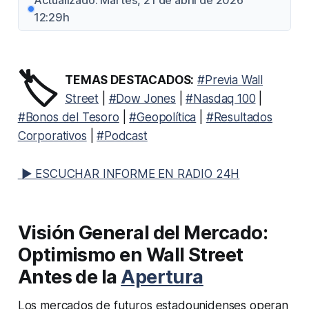
Actualizado: Martes, 21 de abril de 2026
12:29h
🏷️
TEMAS DESTACADOS:
#Previa Wall
Street
|
#Dow Jones
|
#Nasdaq 100
|
#Bonos del Tesoro
|
#Geopolítica
|
#Resultados
Corporativos
|
#Podcast
▶ ESCUCHAR INFORME EN RADIO 24H
Visión General del Mercado:
Optimismo en Wall Street
Antes de la
Apertura
Los mercados de futuros estadounidenses operan