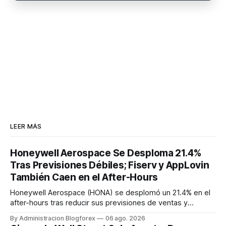
LEER MÁS
Honeywell Aerospace Se Desploma 21.4%
Tras Previsiones Débiles; Fiserv y AppLovin
También Caen en el After-Hours
Honeywell Aerospace (HONA) se desplomó un 21.4% en el
after-hours tras reducir sus previsiones de ventas y
beneficios para 2026. Fiserv (FI) cayó un 12% por un recorte
By Administracion Blogforex
06 ago. 2026
en sus pronósticos anuales, y AppLovin (APP) bajó un 19.3%