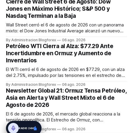
Cierre de Wall Street 6 de Agosto: Dow
tras no alcanzar las estimaciones de ingresos. SanDisk
Jones en Máximo Histórico; S&P 500 y
(SNDK) tambié...
Nasdaq Terminan a la Baja
Wall Street cerró el 6 de agosto de 2026 con un panorama
mixto: el Dow Jones Industrial Average alcanzó un nuevo
máximo histórico de 54,349.12 puntos (+0.5%), mientras
By Administracion Blogforex
06 ago. 2026
que el S&P 500 retrocedió un 0.2% a 7,723.55 y el Nasdaq
Petróleo WTI Cierra al Alza: $77.29 Ante
Composite cayó un 0.8% a 26,363.44, afectado por la
Incertidumbre en Ormuz y Aumento de
debilidad de las a...
Inventarios
El WTI cerró el 6 de agosto de 2026 en $77.29, con un alza
del 2.75%, impulsado por las tensiones en el estrecho de
Ormuz, a pesar del aumento inesperado en los inventarios
By Administracion Blogforex
06 ago. 2026
de crudo de EE. UU.
Newsletter Global 21: Ormuz Tensa Petróleo,
Asia en Alerta y Wall Street Mixto el 6 de
Agosto de 2026
El 6 de agosto de 2026, el mercado global reacciona a la
tensión geopolítica. El Estrecho de Ormuz, con
negociaciones Irán-Omán, influye en la volatilidad del
RADIO 24H
By Administracion Blogforex
06 ago. 2026
petróleo (WTI en $76.27, Brent en $80.28). Asia-Pacífico se