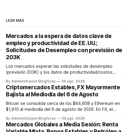
LEER MÁS
Mercados a la espera de datos clave de
empleo y productividad de EE. UU.;
Solicitudes de Desempleo con previsión de
203K
Los mercados esperan las solicitudes de desempleo
(previsión 203K) y los datos de productividad/costos
laborales de EE. UU. hoy 6 de agosto de 2026, a las 12:30
By Administracion Blogforex
06 ago. 2026
UTC, cruciales antes de las Nóminas No Agrícolas de
Criptomercados Estables, FX Mayormente
mañana.
Bajista al Mediodía del 6 de Agosto
Bitcoin se consolida cerca de los $64,608 y Ethereum en
$1,910 al mediodía del 6 de agosto de 2026. En FX, el
EUR/USD y GBP/USD operan a la baja en 1.1541 y 1.3456
By Administracion Blogforex
06 ago. 2026
respectivamente, mientras el USD/JPY sube a 157.8750.
Mercados Globales a Media Sesión: Renta
Variable Mixta, Bonos Estables y Petróleo a