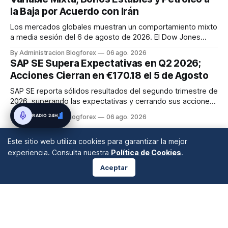
la Baja por Acuerdo con Irán
Los mercados globales muestran un comportamiento mixto
a media sesión del 6 de agosto de 2026. El Dow Jones
Industrial Average avanza, mientras que el S&P 500 y el
By Administracion Blogforex
06 ago. 2026
Nasdaq Composite registran caídas. Los bonos soberanos
SAP SE Supera Expectativas en Q2 2026;
se mantienen estables, y el petróleo crudo desciende ante
Acciones Cierran en €170.18 el 5 de Agosto
el optimismo por u...
SAP SE reporta sólidos resultados del segundo trimestre de
2026, superando las expectativas y cerrando sus acciones
en €170.18 el 5 de agosto. Este desempeño impulsa el
RADIO 24H
By Administracion Blogforex
06 ago. 2026
optimismo en el mercado europeo, con el EURO STOXX 50
en 6,486.7.
Este sitio web utiliza cookies para garantizar la mejor
experiencia. Consulta nuestra
Política de Cookies
.
Aceptar
ANÁLISIS DE MERCADOS
Desde 2008 en A Coruña, Galicia, España |
info@blogforex.es