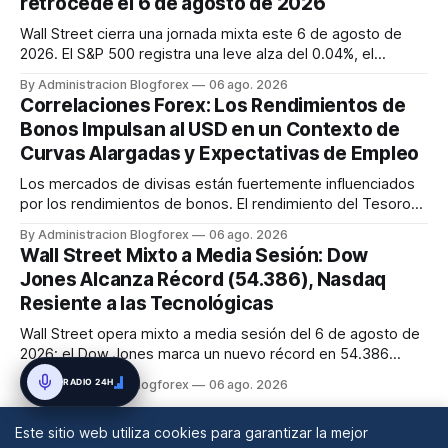
retrocede el 6 de agosto de 2026
Wall Street cierra una jornada mixta este 6 de agosto de
2026. El S&P 500 registra una leve alza del 0.04%, el
Nasdaq avanza 0.23%, y el Dow Jones retrocede 0.29%.
By Administracion Blogforex
06 ago. 2026
Los inversores se posicionan a la espera del informe de
Correlaciones Forex: Los Rendimientos de
empleo, digiriendo resultados corporativos y atentos a la
Bonos Impulsan al USD en un Contexto de
situación geopolí...
Curvas Alargadas y Expectativas de Empleo
Los mercados de divisas están fuertemente influenciados
por los rendimientos de bonos. El rendimiento del Tesoro
de EE.UU. a 10 años se sitúa en 4.66% y el de 2 años en
By Administracion Blogforex
06 ago. 2026
4.20% hoy, 6 de agosto de 2026, mostrando un 'bear
Wall Street Mixto a Media Sesión: Dow
steepening' impulsado por la inflación. En la Eurozona, los
Jones Alcanza Récord (54.386), Nasdaq
rendimientos a ...
Resiente a las Tecnológicas
Wall Street opera mixto a media sesión del 6 de agosto de
2026; el Dow Jones marca un nuevo récord en 54.386
puntos, mientras que el Nasdaq Composite cae un 0,2% por
RADIO 24H
By Administracion Blogforex
06 ago. 2026
la debilidad en el sector tecnológico y el petróleo WTI sube
a 76,31 dólares.
Este sitio web utiliza cookies para garantizar la mejor