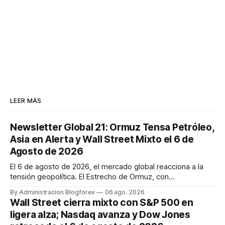
LEER MÁS
Newsletter Global 21: Ormuz Tensa Petróleo,
Asia en Alerta y Wall Street Mixto el 6 de
Agosto de 2026
El 6 de agosto de 2026, el mercado global reacciona a la
tensión geopolítica. El Estrecho de Ormuz, con
negociaciones Irán-Omán, influye en la volatilidad del
By Administracion Blogforex
06 ago. 2026
petróleo (WTI en $76.27, Brent en $80.28). Asia-Pacífico se
Wall Street cierra mixto con S&P 500 en
mantiene en alerta tras lanzamientos de misiles
ligera alza; Nasdaq avanza y Dow Jones
norcoreanos y demostraciones...