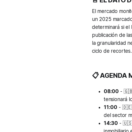
🚨 EL DATO DE
El mercado monito
un 2025 marcado
determinará si el
publicación de la
la granularidad ne
ciclo de recortes.
📋 AGENDA 
08:00
- 🇬
tensionará l
11:00
- 🇩🇪
del sector 
14:30
- 🇺
inmobiliario