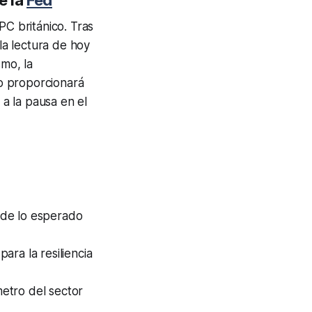
e la
Fed
PC británico. Tras
 la lectura de hoy
smo, la
o proporcionará
 a la pausa en el
 de lo esperado
ara la resiliencia
etro del sector