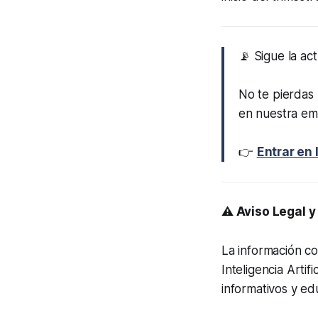
📡 Sigue la ac
No te pierdas 
en nuestra em
👉
Entrar en 
⚠️ Aviso Legal 
La información co
Inteligencia Arti
informativos y ed