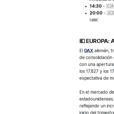
14:30
- 🇨🇦
20:00
- 🇺
rate'.
💶 EUROPA: A
El
DAX
alemán, tr
de consolidación
con una apertura
los 17.827 y los 1
expectativa de m
En el mercado de 
estadounidenses.
reflejando un in
inicio del trimestr