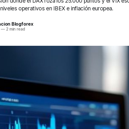
ión donde el DAX roza los 25.000 puntos y el VIX esca
niveles operativos en IBEX e inflación europea.
acion Blogforex
—
2 min read