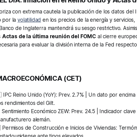
L DÍA: Inflación en el Reino Unido y Actas d
riza con extrema cautela la publicación de los datos del I
 por la
volatilidad
en los precios de la energía y servicios,
 Banco de Inglaterra mantendrá su sesgo restrictivo. Asimi
s
Actas de la última reunión del FOMC
al cierre europe
cesaria para evaluar la división interna de la Fed respecto
MACROECONÓMICA (CET)
 IPC Reino Unido (YoY): Prev. 2.7% | Un dato por encima
os rendimientos del Gilt.
 Sentimiento Económico ZEW: Prev. 24.5 | Indicador clave p
manufacturero alemán.
 Permisos de Construcción e Inicios de Viviendas: Termóm
 estadounidense ante tipos elevados.