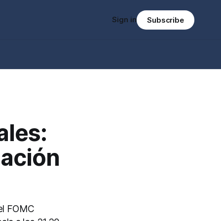
Sign in
Subscribe
ales:
lación
 del FOMC