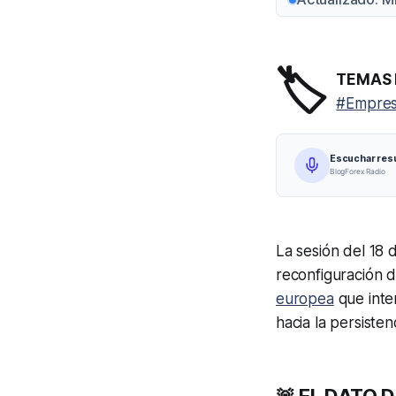
🏷️
TEMAS 
#Empres
Escuchar re
BlogForex Radio
La sesión del 18
reconfiguración d
europea
que inten
hacia la persisten