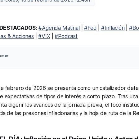
DESTACADOS:
#Agenda Matinal
|
#Fed
|
#Inflación
|
#Bo
as & Acciones
|
#VIX
|
#Podcast
sumen
 de febrero de 2026 se presenta como un catalizador dete
e expectativas de tipos de interés a corto plazo. Tras un
ta digerir los avances de la jornada previa, el foco institu
cia de las presiones inflacionarias y la hoja de ruta de la R