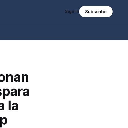
Sign in
Subscribe
ionan
spara
 la
mp