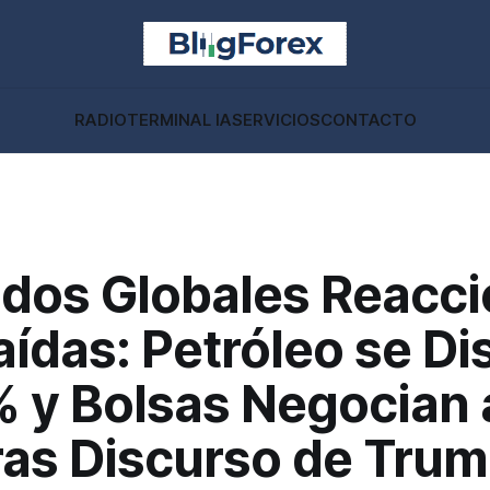
RADIO
TERMINAL IA
SERVICIOS
CONTACTO
dos Globales Reacc
ídas: Petróleo se Di
 y Bolsas Negocian a
ras Discurso de Tru