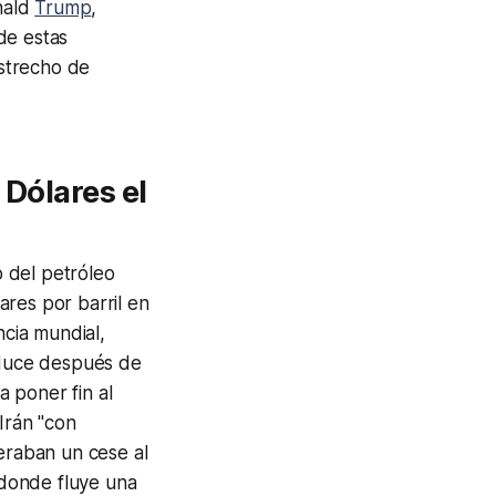
nald
Trump
,
 de estas
Estrecho de
 Dólares el
io del petróleo
ares por barril en
ncia mundial,
roduce después de
 poner fin al
Irán "con
peraban un cese al
 donde fluye una