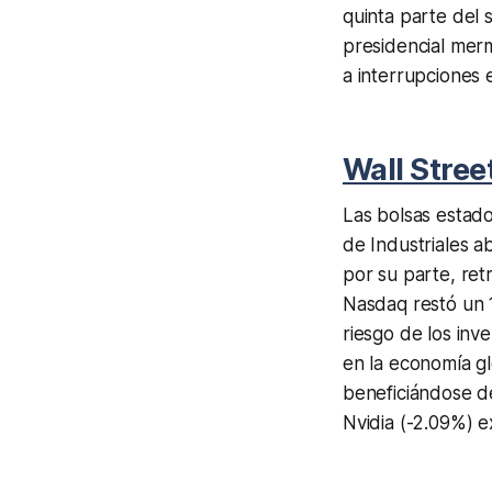
quinta parte del 
presidencial merm
a interrupciones e
Wall Stree
Las bolsas estad
de Industriales a
por su parte, ret
Nasdaq restó un 1
riesgo de los inv
en la economía g
beneficiándose d
Nvidia (-2.09%) 