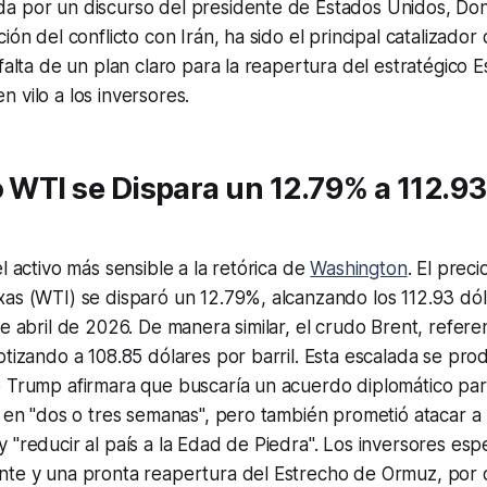
a por un discurso del presidente de Estados Unidos, Do
ión del conflicto con Irán, ha sido el principal catalizador
 falta de un plan claro para la reapertura del estratégico 
 vilo a los inversores.
o WTI se Dispara un 12.79% a 112.93
l activo más sensible a la retórica de
Washington
. El prec
as (WTI) se disparó un 12.79%, alcanzando los 112.93 dól
de abril de 2026. De manera similar, el crudo Brent, refere
otizando a 108.85 dólares por barril. Esta escalada se p
 Trump afirmara que buscaría un acuerdo diplomático para
n en "dos o tres semanas", pero también prometió atacar a 
 "reducir al país a la Edad de Piedra". Los inversores es
nte y una pronta reapertura del Estrecho de Ormuz, por