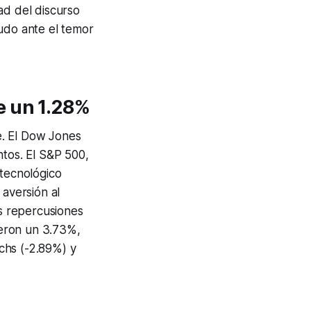
ad del discurso
rudo ante el temor
e un 1.28%
e. El Dow Jones
ntos. El S&P 500,
 tecnológico
 aversión al
es repercusiones
ieron un 3.73%,
chs (-2.89%) y