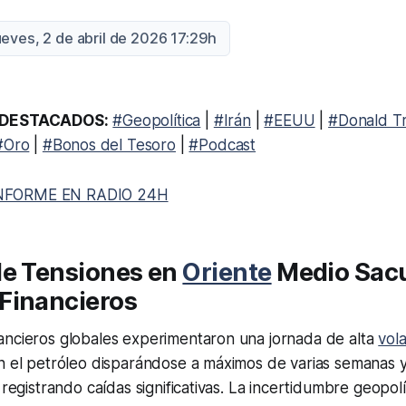
ueves, 2 de abril de 2026 17:29h
DESTACADOS:
#Geopolítica
|
#Irán
|
#EEUU
|
#Donald T
#Oro
|
#Bonos del Tesoro
|
#Podcast
NFORME EN RADIO 24H
de Tensiones en
Oriente
Medio Sac
Financieros
ancieros globales experimentaron una jornada de alta
vola
n el petróleo disparándose a máximos de varias semanas y 
 registrando caídas significativas. La incertidumbre geopolí