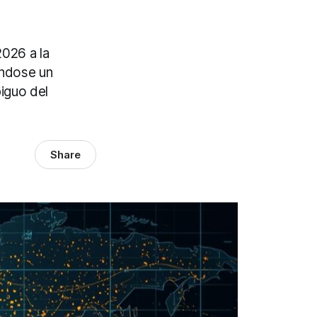
026 a la
ándose un
iguo del
Share