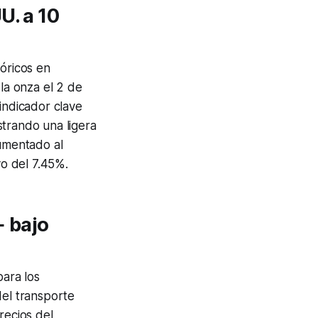
U. a 10
tóricos en
 la onza el 2 de
indicador clave
strando una ligera
aumentado al
vo del 7.45%.
+ bajo
para los
del transporte
recios del