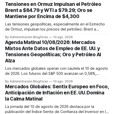
Tensiones en Ormuz Impulsan el Petróleo
Brent a $84.79 y WTI a $79.29; Oro se
Mantiene por Encima de $4,300
Las tensiones geopolíticas, especialmente en el Estrecho
de Ormuz, impulsan los precios del petróleo: Brent a
$84.79 y WTI a $79.29. El oro se mantiene en $4,327.84 la
By Administracion Blogforex
10 ago. 2026
onza.
Agenda Matinal 10/08/2026: Mercados
Mixtos Ante Datos de Empleo de EE. UU. y
Tensiones Geopolíticas; Oro y Petróleo Al
Alza
Los mercados globales operan con cautela el 10 de agosto
de 2026. Los futuros del S&P 500 avanzan un 0,58%,
mientras los índices europeos muestran un tono mixto. El
By Administracion Blogforex
10 ago. 2026
EUR/USD y el GBP/USD se fortalecen frente a un dólar
Mercados Globales: Sentix Europeo en Foco,
presionado por los débiles datos de empleo en EE. UU.,
Anticipación de Inflación en EE. UU. Domina
aunque el USD/JPY sube...
la Calma Matinal
La jornada del 10 de agosto de 2026 destaca por la
publicación del Índice Sentix de Confianza del Inversor en la