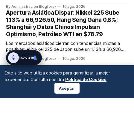
Eurozona y el Índice de Tendencias de Empleo de EE. UU. A
By Administracion Blogforex
10 ago. 2026
pesar de la calma en nuevas publicaciones de alto impacto,
Apertura Asiática Dispar: Nikkei 225 Sube
la atención del mercado se centra en la anticipación del IPC
1.13% a 66,926.50, Hang Seng Gana 0.8%;
de E...
Shanghái y Datos Chinos Impulsan
Optimismo, Petróleo WTI en $78.79
Los mercados asiáticos cierran con tendencias mixtas a
positivas; el Nikkei 225 de Japón sube un 1.13% a 66,926.50
puntos, impulsado por el auge de su sector manufacturero
RADIO 24H
By Administracion Blogforex
10 ago. 2026
y la demanda de tecnología. El Hang Seng de Hong Kong
gana un 0.8% a 25,873, mientras que el Shanghai
Este sitio web utiliza cookies para garantizar la mejor
Composite avanza un 0...
experiencia. Consulta nuestra
Política de Cookies
.
Aceptar
ANÁLISIS DE MERCADOS
Desde 2008 en A Coruña, Galicia, España |
info@blogforex.es
QUIÉNES SOMOS
AVISO LEGAL
PRIVACIDAD
COOKIES
© 2026 BlogForex.es.