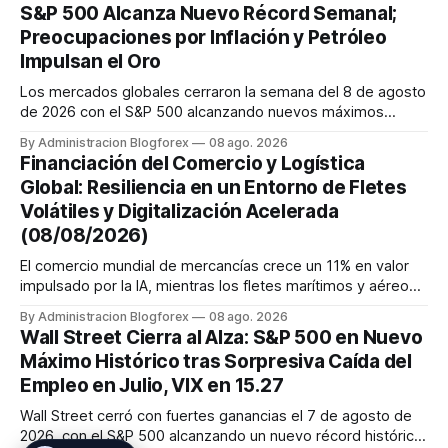
también se inclina hacia una subida de tasas en septiembre.
S&P 500 Alcanza Nuevo Récord Semanal;
El Banco de Inglaterra mantiene su tasa, pero con un comité
Preocupaciones por Inflación y Petróleo
dividido ...
Impulsan el Oro
Los mercados globales cerraron la semana del 8 de agosto
de 2026 con el S&P 500 alcanzando nuevos máximos
históricos impulsado por el sector tecnológico y la IA. La
By Administracion Blogforex
08 ago. 2026
renta fija vio una caída en los rendimientos del Tesoro de
Financiación del Comercio y Logística
EE. UU. tras un informe de empleo más débil. El petróleo se
Global: Resiliencia en un Entorno de Fletes
mantuvo al ...
Volátiles y Digitalización Acelerada
(08/08/2026)
El comercio mundial de mercancías crece un 11% en valor
impulsado por la IA, mientras los fletes marítimos y aéreos
mantienen su volatilidad y precios elevados por
By Administracion Blogforex
08 ago. 2026
disrupciones geopolíticas y congestión. La financiación del
Wall Street Cierra al Alza: S&P 500 en Nuevo
comercio, que depende en un 90% del crédito, se digitaliza
Máximo Histórico tras Sorpresiva Caída del
y el mercado...
Empleo en Julio, VIX en 15.27
Wall Street cerró con fuertes ganancias el 7 de agosto de
2026, con el S&P 500 alcanzando un nuevo récord histórico