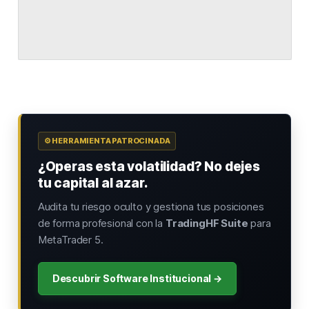
⚙️ HERRAMIENTA PATROCINADA
¿Operas esta volatilidad? No dejes
tu capital al azar.
Audita tu riesgo oculto y gestiona tus posiciones
de forma profesional con la
TradingHF Suite
para
MetaTrader 5.
Descubrir Software Institucional →