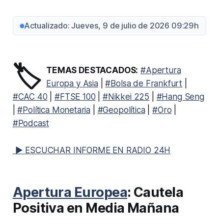
Actualizado: Jueves, 9 de julio de 2026 09:29h
🏷️
TEMAS DESTACADOS:
#Apertura
Europa y Asia
|
#Bolsa de Frankfurt
|
#CAC 40
|
#FTSE 100
|
#Nikkei 225
|
#Hang Seng
|
#Política Monetaria
|
#Geopolítica
|
#Oro
|
#Podcast
▶ ESCUCHAR INFORME EN RADIO 24H
Apertura Europea
: Cautela
Positiva en Media Mañana