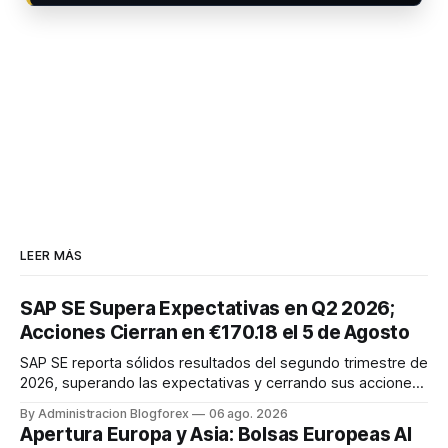
LEER MÁS
SAP SE Supera Expectativas en Q2 2026;
Acciones Cierran en €170.18 el 5 de Agosto
SAP SE reporta sólidos resultados del segundo trimestre de
2026, superando las expectativas y cerrando sus acciones
en €170.18 el 5 de agosto. Este desempeño impulsa el
By Administracion Blogforex
06 ago. 2026
optimismo en el mercado europeo, con el EURO STOXX 50
Apertura Europa y Asia: Bolsas Europeas Al
en 6,486.7.