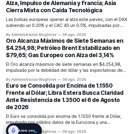
Alza, Impulso de Alemania y Francia; Asia
Cierra Mixta con Caída Tecnológica
Las bolsas europeas operan al alza este jueves, con el DAX
subiendo un 0.20% y el CAC 40 un 0.5%, impulsadas por
datos manufactureros positivos en Alemania y la mejora de
By Administracion Blogforex
06 ago. 2026
la actividad en la Eurozona. Asia cierra mixta; el Nikkei 225 y
Oro Alcanza Máximos de Siete Semanas en
el Hang Seng caen por la debilidad tecnológica, mientras
$4.254,98; Petróleo Brent Estabilizado en
que...
$79,65; Gas Europeo con Alza del 3,14%
El Oro alcanza máximos de siete semanas en $4.254,98,
impulsado por la debilidad del dólar y las expectativas de
tipos. El Petróleo Brent se estabiliza cerca de $79,65, y el
By Administracion Blogforex
06 ago. 2026
WTI en $75,78, afectados por el acuerdo en Ormuz. El Gas
Euro se Consolida por Encima de 1.1550
Natural europeo (TTF) sube un 3,14% a 54,05 EUR/MWh.
Frente al Dólar; Libra Estera Busca Claridad
Ante Resistencia de 1.3500 el 6 de Agosto
de 2026
El Euro se consolida por encima de 1.1550 frente al Dólar,
impulsado por sólidos datos de la Eurozona y una
perspectiva alcista en los indicadores técnicos. El EUR/USD
RADIO 24H
By Administracion Blogforex
06 ago. 2026