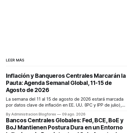
LEER MÁS
Inflación y Banqueros Centrales Marcarán la
Pauta: Agenda Semanal Global, 11-15 de
Agosto de 2026
La semana del 11 al 15 de agosto de 2026 estará marcada
por datos clave de inflación en EE. UU. (IPC y IPP de julio),
discursos de la Fed y ventas minoristas, así como la
By Administracion Blogforex
09 ago. 2026
decisión de tipos del RBA y la estimación del PIB del Reino
Bancos Centrales Globales: Fed, BCE, BoE y
Unido. Los mercados cierran la semana con un sentimiento
BoJ Mantienen Postura Dura en un Entorno
mixto, ...