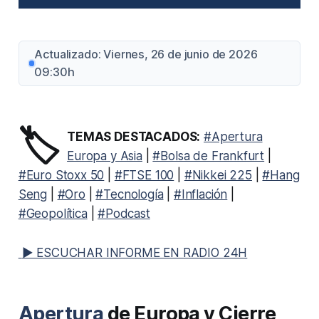
Actualizado: Viernes, 26 de junio de 2026
09:30h
🏷️
TEMAS DESTACADOS:
#Apertura
Europa y Asia
|
#Bolsa de Frankfurt
|
#Euro Stoxx 50
|
#FTSE 100
|
#Nikkei 225
|
#Hang
Seng
|
#Oro
|
#Tecnología
|
#Inflación
|
#Geopolítica
|
#Podcast
▶ ESCUCHAR INFORME EN RADIO 24H
Apertura
de Europa y Cierre