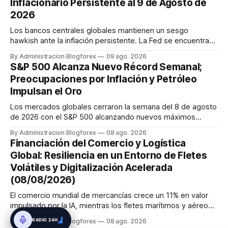
Inflacionario Persistente al 9 de Agosto de
2026
Los bancos centrales globales mantienen un sesgo
hawkish ante la inflación persistente. La Fed se encuentra
dividida, pero se espera una subida en septiembre. El BCE
By Administracion Blogforex
09 ago. 2026
también se inclina hacia una subida de tasas en septiembre.
S&P 500 Alcanza Nuevo Récord Semanal;
El Banco de Inglaterra mantiene su tasa, pero con un comité
Preocupaciones por Inflación y Petróleo
dividido ...
Impulsan el Oro
Los mercados globales cerraron la semana del 8 de agosto
de 2026 con el S&P 500 alcanzando nuevos máximos
históricos impulsado por el sector tecnológico y la IA. La
By Administracion Blogforex
08 ago. 2026
renta fija vio una caída en los rendimientos del Tesoro de
Financiación del Comercio y Logística
EE. UU. tras un informe de empleo más débil. El petróleo se
Global: Resiliencia en un Entorno de Fletes
mantuvo al ...
Volátiles y Digitalización Acelerada
(08/08/2026)
El comercio mundial de mercancías crece un 11% en valor
impulsado por la IA, mientras los fletes marítimos y aéreos
mantienen su volatilidad y precios elevados por
RADIO 24H
By Administracion Blogforex
08 ago. 2026
disrupciones geopolíticas y congestión. La financiación del